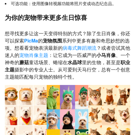
可选功能：使用图像转视频功能将照片变成动态纪念品。
为你的宠物带来更多生日惊喜
想寻找更多让这一天变得特别的方式？除了生日肖像，你还
可以探索
PicMa
的
宠物氛围
系列中更多有趣和奇思妙想的选
项。想看看宠物表演最新的
病毒式舞蹈潮流
？或者尝试其他
迷人的
宠物肖像主题
：让它成为一匹威严的
小马肖像
、一个
神奇的
蘑菇
童话场景、蜷缩在
水晶球
里的生物，甚至是
职业
主题
摄影中的专业人士。从可爱到天马行空，总有一个创意
主题能匹配每只宠物的独特个性。