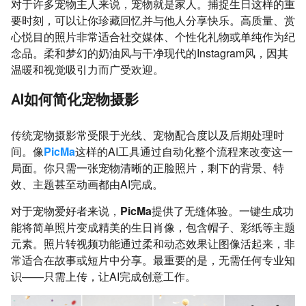
对于许多宠物主人来说，宠物就是家人。捕捉生日这样的重
要时刻，可以让你珍藏回忆并与他人分享快乐。高质量、赏
心悦目的照片非常适合社交媒体、个性化礼物或单纯作为纪
念品。柔和梦幻的奶油风与干净现代的Instagram风，因其
温暖和视觉吸引力而广受欢迎。
AI如何简化宠物摄影
传统宠物摄影常受限于光线、宠物配合度以及后期处理时
间。像
PicMa
这样的AI工具通过自动化整个流程来改变这一
局面。你只需一张宠物清晰的正脸照片，剩下的背景、特
效、主题甚至动画都由AI完成。
对于宠物爱好者来说，
PicMa
提供了无缝体验。一键生成功
能将简单照片变成精美的生日肖像，包含帽子、彩纸等主题
元素。照片转视频功能通过柔和动态效果让图像活起来，非
常适合在故事或短片中分享。最重要的是，无需任何专业知
识——只需上传，让AI完成创意工作。