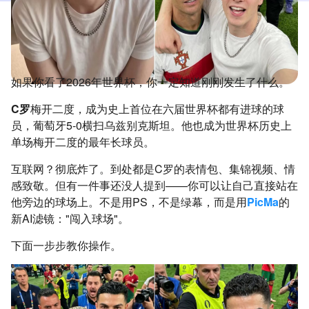
如果你看了2026年世界杯，你一定知道刚刚发生了什么。
C罗
梅开二度，成为史上首位在六届世界杯都有进球的球
员，葡萄牙5-0横扫乌兹别克斯坦。他也成为世界杯历史上
单场梅开二度的最年长球员。
互联网？彻底炸了。到处都是C罗的表情包、集锦视频、情
感致敬。但有一件事还没人提到——你可以让自己直接站在
他旁边的球场上。不是用PS，不是绿幕，而是用
PicMa
的
新AI滤镜："闯入球场"。
下面一步步教你操作。