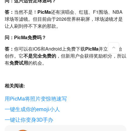
问：这只适合足球迷吗？
答：
当然不是！
PicMa
还有演唱会、红毯、F1围场、NBA
球场等滤镜。但目前由于2026世界杯刷屏，球场滤镜才是
让人刷到停不下来的那款。
问：PicMa免费吗？
答：
你可以在iOS和Android上免费下载
PicMa
并立即开始
创作。它
不是完全免费的
，但新用户会获得奖励积分，所以
有
免费试用
的机会。
相关阅读:
用PicMa将照片变惊艳速写
一键生成你的emoji小人
一键让你变身3D手办