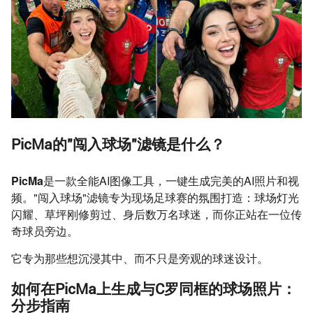
PicMa的"闯入球场"滤镜是什么？
PicMa
是一款全能AI图像工具，一键生成完美的AI照片和视
频。"闯入球场"滤镜专为现场足球赛的氛围打造：球场灯光
闪耀、草坪刚修剪过、身后数万名球迷，而你正站在一位传
奇球员旁边。
它专为那些想沉浸其中、而不只是旁观的球迷设计。
如何在PicMa上生成与C罗同框的球场照片：
分步指南