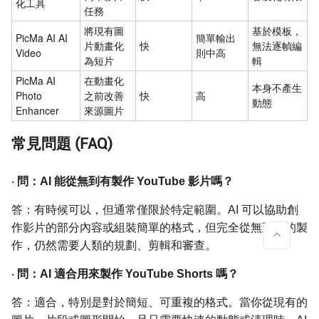
化工具
任務
將現有圖
基於模板，
PicMa AI AI
簡單輸出
片動畫化
快
無法逐幀編
Video
則中高
為短片
輯
PicMa AI
在動畫化
本身不產生
Photo
之前改善
快
高
動態
Enhancer
來源圖片
常見問題 (FAQ)
·
問：AI 能從無到有製作 YouTube 影片嗎？
答：有時候可以，但通常僅限於特定範圍。AI 可以協助創
作影片的部分內容或組裝簡單的格式，但完全從無到有的製
作，仍然需要人類的規劃、剪輯和審查。
·
問：AI 適合用來製作 YouTube Shorts 嗎？
答：適合，特別是對於簡短、可重複的格式。當你從現有的