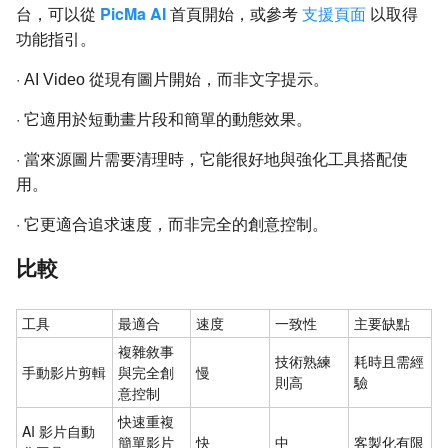
PicMa AI
台，可以從
首頁開始，或參考
支援頁面
以取得
功能指引。
·
AI Video 從現有圖片開始，而非文字提示。
·
它適用於短動畫片段和簡單的動態效果。
·
當來源圖片需要清理時，它能很好地與強化工具搭配使
用。
·
它更適合追求速度，而非完全的創意控制。
比較
工具
最適合
速度
一致性
主要缺點
複雜敘事
技術熟練
耗時且需經
手動影片剪輯
與完全創
慢
則高
驗
意控制
快速重複
AI 影片自動
簡單影片
快
中
客製化有限