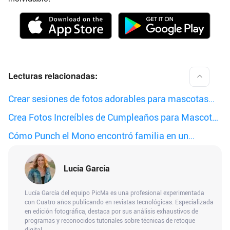
Lecturas relacionadas:
Crear sesiones de fotos adorables para mascotas
con IA al instante
Crea Fotos Increíbles de Cumpleaños para Mascotas
con IA: Guía Sencilla
Cómo Punch el Mono encontró familia en un
peluche.
Lucía García
Lucía García del equipo PicMa es una profesional experimentada
con Cuatro años publicando en revistas tecnológicas. Especializada
en edición fotográfica, destaca por sus análisis exhaustivos de
programas y reconocidos tutoriales sobre técnicas de retoque