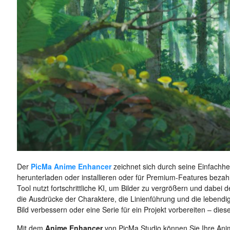
Der
PicMa Anime Enhancer
zeichnet sich durch seine Einfachhei
herunterladen oder installieren oder für Premium-Features beza
Tool nutzt fortschrittliche KI, um Bilder zu vergrößern und dabei
die Ausdrücke der Charaktere, die Linienführung und die lebendig
Bild verbessern oder eine Serie für ein Projekt vorbereiten – di
Mit dem
Anime Enhancer
von PicMa Studio können Sie Ihre Anime