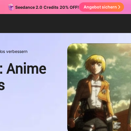
Angebot sichern
Seedance 2.0
Credits
20% OFF!
los verbessern
: Anime
s