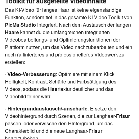
Toolkit für ausgefeilte Videoinhalte
Das KI-Video für langes Haar ist keine eigenständige
Funktion, sondern tief in das gesamte KI-Video-Toolkit von
PicMa Studio
integriert. Nach dem Austausch der langen
Haare
kannst du die umfangreichen integrierten
Videobearbeitungs- und Optimierungsfunktionen der
Plattform nutzen, um das Video nachzubearbeiten und ein
noch raffinierteres und professionelleres Videowerk zu
erstellen:
·
Video-Verbesserung
: Optimiere mit einem Klick
Helligkeit, Kontrast, Schärfe und Farbsättigung des
Videos, sodass die
Haar
textur deutlicher und das
Videobild feiner wird;
·
Hintergrundaustausch/-unschärfe
: Ersetze den
Videohintergrund durch Szenen, die zur Langhaar-
Frisur
passen, oder verwische den Hintergrund, um das
Charakterbild und die neue Langhaar-
Frisur
hervorzuheben.