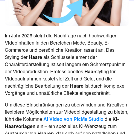
Im Jahr 2026 steigt die Nachfrage nach hochwertigen
Videoinhalten in den Bereichen Mode, Beauty, E-
Commerce und persönliche Kreation rasant an. Das
Styling der
Haare
als Schlüsselelement der
Charakterdarstellung ist seit langem ein Schmerzpunkt in
der Videoproduktion. Professionelles
Haar
styling für
Videoaufnahmen kostet viel Zeit und Geld, und die
nachträgliche Bearbeitung der
Haare
ist durch komplexe
Vorgänge und unnatürliche Effekte eingeschränkt.
Um diese Einschränkungen zu überwinden und Kreativen
flexiblere Möglichkeiten zur Videobildgestaltung zu bieten,
führt die Kolumne
AI Video von PicMa Studio
die
KI-
Haarvorlagen
ein – ein spezielles KI-Werkzeug zum
Austausch von
Haaren
, das sich auf den natürlichen und