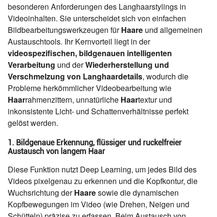
besonderen Anforderungen des Langhaarstylings in
Videoinhalten. Sie unterscheidet sich von einfachen
Bildbearbeitungswerkzeugen für
Haare
und allgemeinen
Austauschtools. Ihr Kernvorteil liegt in der
videospezifischen, bildgenauen intelligenten
Verarbeitung
und der
Wiederherstellung und
Verschmelzung von Langhaardetails
, wodurch die
Probleme herkömmlicher Videobearbeitung wie
Haar
rahmenzittern, unnatürliche
Haar
textur und
inkonsistente Licht- und Schattenverhältnisse perfekt
gelöst werden.
1. Bildgenaue Erkennung, flüssiger und ruckelfreier
Austausch von langem Haar
Diese Funktion nutzt Deep Learning, um jedes Bild des
Videos pixelgenau zu erkennen und die Kopfkontur, die
Wuchsrichtung der
Haare
sowie die dynamischen
Kopfbewegungen im Video (wie Drehen, Neigen und
Schütteln) präzise zu erfassen. Beim Austausch von