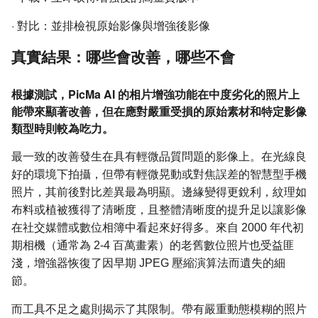
·
對比：並排檢視原始影像與增強後影像
真實結果：哪些會改善，哪些不會
根據測試，PicMa AI 的相片增強功能在中度劣化的照片上
能帶來顯著改善，但在應對嚴重受損的原始素材和特定影像
類型時則較為吃力。
最一致的改善發生在具有輕微品質問題的影像上。在光線良
好的環境下拍攝，但帶有輕微晃動或對焦誤差的智慧型手機
照片，其前後對比差異最為明顯。邊緣變得更銳利，紋理如
布料或植被獲得了清晰度，且整體清晰度的提升足以讓影像
在社交媒體或數位相簿中看起來好得多。來自 2000 年代初
期相機（通常為 2-4 百萬畫素）的老舊數位照片也受益匪
淺，增強器恢復了因早期 JPEG 壓縮演算法而遺失的細
節。
而工具不足之處則揭示了其限制。帶有嚴重動態模糊的照片