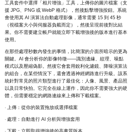
工具套件中選擇「相片增強」工具，上傳你的圖片檔案（支
援 JPG、PNG 或 WebP 格式），然後點擊增強按鈕。系統
會使用其 AI 演算法自動處理影像，通常需要 15 到 45 秒
（視檔案大小與伺服器負載而定），然後呈現前後對比結
果。你不需要建立帳戶就能立即下載增強後的版本進行基本
使用。
在那些處理秒數內發生的事情，比簡潔的介面所暗示的更為
關鍵。AI 會分析你的影像特徵——識別邊緣、紋理、噪點
模式以及壓縮偽影。然後它會套用銳利化濾鏡、降噪演算法
的組合，在某些情況下，還會透過神經網路進行升級。該系
統針對常見的照片類型進行了最佳化：人像、風景、產品照
以及日常快拍。它完全在線上運作，因此你不需要強大的硬
體，但需要穩定的網路連線來上傳和下載檔案。
·
上傳：從你的裝置拖放或選擇檔案
·
處理：自動進行 AI 分析與增強套用
·
下載：立即取得增強後的高畫質版本