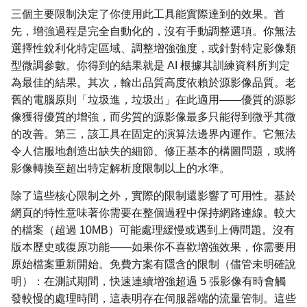
三個主要限制決定了你使用此工具能實際達到的效果。首
先，增強過程是完全自動化的，沒有手動調整選項。你無法
選擇性銳利化特定區域、調整增強強度，或針對特定影像類
型微調參數。你得到的結果就是 AI 根據其訓練資料所判定
為最佳的結果。其次，輸出品質高度依賴於源影像品質。老
舊的電腦原則「垃圾進，垃圾出」在此適用——優質的源影
像獲得優質的增強，而劣質的源影像最多只能得到微乎其微
的改善。第三，該工具在固定的演算法邊界內運作。它無法
令人信服地創造出缺失的細節、修正基本的構圖問題，或將
影像轉換至超出特定解析度限制以上的水準。
除了這些核心限制之外，實際的限制還影響了可用性。基於
網頁的特性意味著你需要在整個過程中保持網路連線。較大
的檔案（超過 10MB）可能處理緩慢或遇到上傳問題。沒有
版本歷史或復原功能——如果你不喜歡增強效果，你需要用
原始檔案重新開始。免費方案有隱含的限制（儘管未明確說
明）：在測試期間，快速連續增強超過 5 張影像有時會觸
發較慢的處理時間，這表明存在伺服器端的流量管制。這些