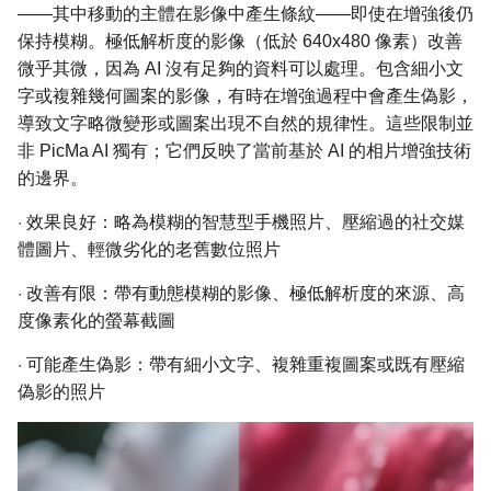
——其中移動的主體在影像中產生條紋——即使在增強後仍
保持模糊。極低解析度的影像（低於 640x480 像素）改善
微乎其微，因為 AI 沒有足夠的資料可以處理。包含細小文
字或複雜幾何圖案的影像，有時在增強過程中會產生偽影，
導致文字略微變形或圖案出現不自然的規律性。這些限制並
非 PicMa AI 獨有；它們反映了當前基於 AI 的相片增強技術
的邊界。
·
效果良好：略為模糊的智慧型手機照片、壓縮過的社交媒
體圖片、輕微劣化的老舊數位照片
·
改善有限：帶有動態模糊的影像、極低解析度的來源、高
度像素化的螢幕截圖
·
可能產生偽影：帶有細小文字、複雜重複圖案或既有壓縮
偽影的照片