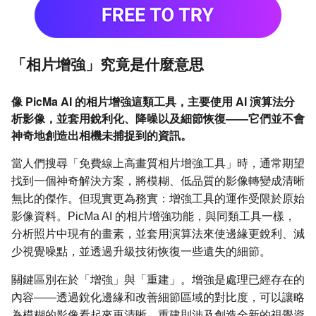
「相片增強」究竟是什麼意思
像 PicMa AI 的相片增強這類工具，主要使用 AI 演算法分
析影像，並套用銳利化、降噪以及細節恢復——它們並不會
神奇地創造出相機未捕捉到的資訊。
當人們搜尋「免費線上高畫質相片增強工具」時，通常期望
找到一個神奇解決方案，將模糊、低品質的影像轉變成清晰
無比的傑作。但現實更為務實：增強工具的運作受限於原始
影像資料。PicMa AI 的相片增強功能，與同類工具一樣，
分析照片中現有的畫素，並套用演算法來使邊緣更銳利、減
少視覺噪點，並透過升級技術恢復一些遺失的細節。
關鍵區別在於「增強」與「重建」。增強是處理已經存在的
內容——透過銳化邊緣和改善細節區域的對比度，可以讓略
為模糊的影像看起來更清晰。重建則涉及創造全新的視覺資