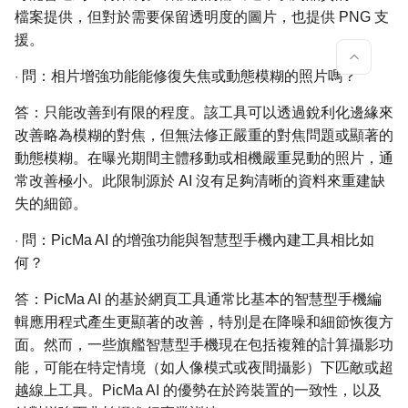
檔案提供，但對於需要保留透明度的圖片，也提供 PNG 支
援。
·
問：相片增強功能能修復失焦或動態模糊的照片嗎？
答：只能改善到有限的程度。該工具可以透過銳利化邊緣來
改善略為模糊的對焦，但無法修正嚴重的對焦問題或顯著的
動態模糊。在曝光期間主體移動或相機嚴重晃動的照片，通
常改善極小。此限制源於 AI 沒有足夠清晰的資料來重建缺
失的細節。
·
問：PicMa AI 的增強功能與智慧型手機內建工具相比如
何？
答：PicMa AI 的基於網頁工具通常比基本的智慧型手機編
輯應用程式產生更顯著的改善，特別是在降噪和細節恢復方
面。然而，一些旗艦智慧型手機現在包括複雜的計算攝影功
能，可能在特定情境（如人像模式或夜間攝影）下匹敵或超
越線上工具。PicMa AI 的優勢在於跨裝置的一致性，以及