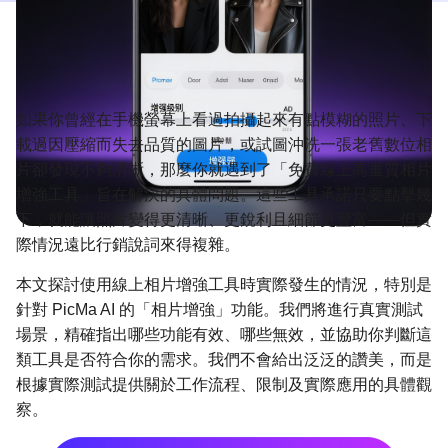
如果你曾經在手機螢幕上看過拍攝起來有點模糊的照片、下
載過因壓縮而失去品質的圖片，或試圖沖洗一張老舊數位相
片卻發現不夠清晰，那麼你就遇到了「免費線上高畫質相片
增強工具」旨在解決的具體問題。這些工具承諾只要點擊幾
下，就能讓照片變得更清晰、更銳利且細節更豐富——但實
際情況遠比行銷說詞來得複雜。
本文探討使用線上相片增強工具時實際發生的情況，特別是
針對 PicMa AI 的「相片增強」功能。我們將進行真實測試
場景，精確指出哪些功能有效、哪些無效，並協助你判斷這
類工具是否符合你的需求。我們不會給出泛泛的讚美，而是
根據實際測試提供關於工作流程、限制及實際應用的具體觀
察。