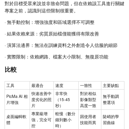
對於目標受眾來說並非致命問題，但在依賴該工具進行關鍵
專案之前，認識到這些限制很重要。
·
無手動控制：增強強度和區域選擇不可調整
·
結果依賴來源：劣質原始檔僅能獲得有限改善
·
演算法邊界：無法在訓練資料之外創造令人信服的細節
·
實際限制：依賴網路、檔案大小限制、無復原功能
比較
工具
最適合
速度
一致性
主要缺點
快速改善中
非常快
對於相似
PicMa AI 相
無手動調
度劣化的照
（15-45
影像類型
片增強
整選項
片
秒）
高度一致
專業級增
較慢（數分
桌面編輯軟
因使用者
陡峭的學
強，完全可
鐘到數小
體
技能而異
習曲線
控
時）