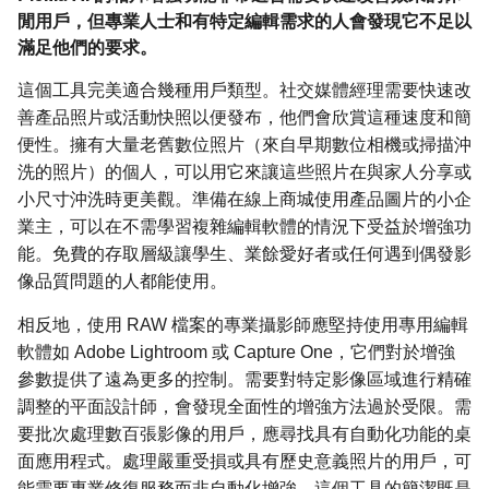
閒用戶，但專業人士和有特定編輯需求的人會發現它不足以
滿足他們的要求。
這個工具完美適合幾種用戶類型。社交媒體經理需要快速改
善產品照片或活動快照以便發布，他們會欣賞這種速度和簡
便性。擁有大量老舊數位照片（來自早期數位相機或掃描沖
洗的照片）的個人，可以用它來讓這些照片在與家人分享或
小尺寸沖洗時更美觀。準備在線上商城使用產品圖片的小企
業主，可以在不需學習複雜編輯軟體的情況下受益於增強功
能。免費的存取層級讓學生、業餘愛好者或任何遇到偶發影
像品質問題的人都能使用。
相反地，使用 RAW 檔案的專業攝影師應堅持使用專用編輯
軟體如 Adobe Lightroom 或 Capture One，它們對於增強
參數提供了遠為更多的控制。需要對特定影像區域進行精確
調整的平面設計師，會發現全面性的增強方法過於受限。需
要批次處理數百張影像的用戶，應尋找具有自動化功能的桌
面應用程式。處理嚴重受損或具有歷史意義照片的用戶，可
能需要專業修復服務而非自動化增強。這個工具的簡潔既是