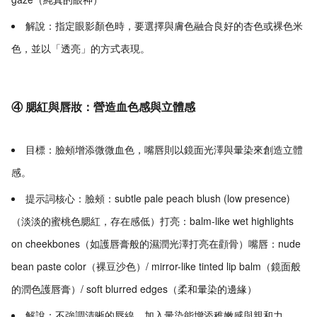
解說：指定眼影顏色時，要選擇與膚色融合良好的杏色或裸色米
色，並以「透亮」的方式表現。
④ 腮紅與唇妝：營造血色感與立體感
目標：臉頰增添微微血色，嘴唇則以鏡面光澤與暈染來創造立體
感。
提示詞核心：臉頰：subtle pale peach blush (low presence)
（淡淡的蜜桃色腮紅，存在感低）打亮：balm-like wet highlights
on cheekbones（如護唇膏般的濕潤光澤打亮在顴骨）嘴唇：nude
bean paste color（裸豆沙色）/ mirror-like tinted lip balm（鏡面般
的潤色護唇膏）/ soft blurred edges（柔和暈染的邊緣）
解說：不強調清晰的唇線，加入暈染能增添稚嫩感與親和力。