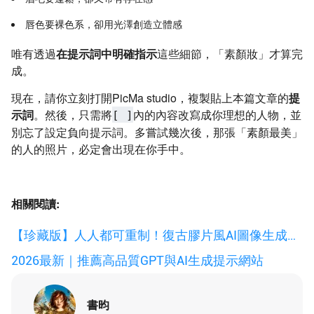
唇色要裸色系，卻用光澤創造立體感
唯有透過
在提示詞中明確指示
這些細節，「素顏妝」才算完
成。
現在，請你立刻打開PicMa studio，複製貼上本篇文章的
提
示詞
。然後，只需將
內的內容改寫成你理想的人物，並
[ ]
別忘了設定負向提示詞。多嘗試幾次後，那張「素顏最美」
的人的照片，必定會出現在你手中。
相關閱讀:
【珍藏版】人人都可重制！復古膠片風AI圖像生成提
示完整指南
2026最新｜推薦高品質GPT與AI生成提示網站
書昀