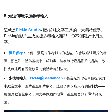
5. 知道何時添加參考輸入
這就是
PicMa Studio
相對於純文字工具的一大獨特優勢。
PicMa的影片生成支援多種輸入類型，你不僅限於使用文
字。
圖片參考
：
上傳一張照片作為影片的起點。AI會以這張圖片的構
圖、顏色和主體為基礎來生成動畫。這在維持產品影片的品牌一致
性或創建現有視覺效果的變體時特別強大。
多模態輸入
：
PicMa的Seedance 2.0
整合允許你在單個提示詞
中結合文字、圖片甚至影片參考。這給了你前所未有的控制力——
用圖片做視覺參考，用文字做動作指導，甚至用音訊引導情緒氛
圍。