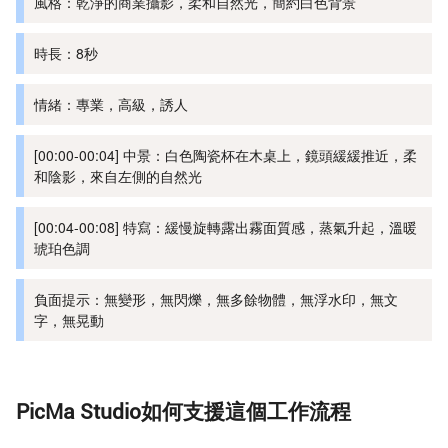
風格：乾淨的商業攝影，柔和自然光，簡約白色背景
時長：8秒
情緒：專業，高級，誘人
[00:00-00:04] 中景：白色陶瓷杯在木桌上，鏡頭緩緩推近，柔
和陰影，來自左側的自然光
[00:04-00:08] 特寫：緩慢旋轉露出霧面質感，蒸氣升起，溫暖
琥珀色調
負面提示：無變形，無閃爍，無多餘物體，無浮水印，無文
字，無晃動
PicMa Studio如何支援這個工作流程