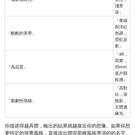
淺景
深」
「青綠
與洋紅
「酷酷的美學」
色調，
霓虹反
射」
「4K，
寫實，
「高品質」
35mm
底片顆
粒感」
「高對
比，深
「戲劇性情緒」
陰影，
主體邊
緣光」
你描述得越具體，輸出的結果就越接近你的想像。如果你想
要特定的視覺風格，直接說出體現那種風格導演的的名字。