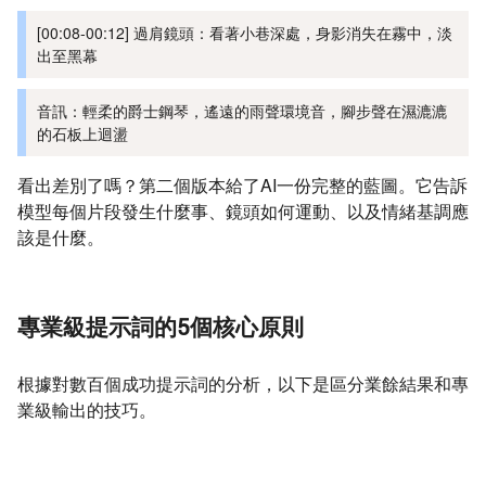
[00:08-00:12] 過肩鏡頭：看著小巷深處，身影消失在霧中，淡
出至黑幕
音訊：輕柔的爵士鋼琴，遙遠的雨聲環境音，腳步聲在濕漉漉
的石板上迴盪
看出差別了嗎？第二個版本給了AI一份完整的藍圖。它告訴
模型每個片段發生什麼事、鏡頭如何運動、以及情緒基調應
該是什麼。
專業級提示詞的5個核心原則
根據對數百個成功提示詞的分析，以下是區分業餘結果和專
業級輸出的技巧。