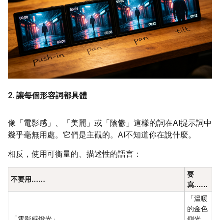
2. 讓每個形容詞都具體
像「電影感」、「美麗」或「陰鬱」這樣的詞在AI提示詞中
幾乎毫無用處。它們是主觀的。AI不知道你在說什麼。
相反，使用可衡量的、描述性的語言：
要
不要用……
寫……
「溫暖
的金色
「電影感燈光」
側光，