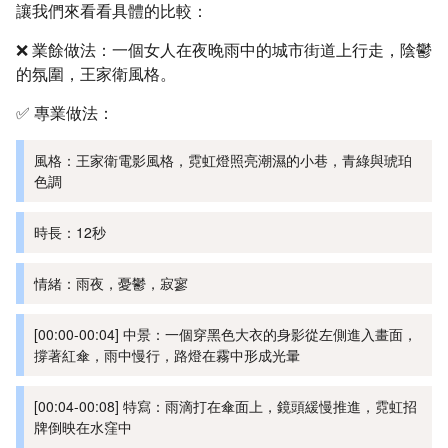
讓我們來看看具體的比較：
❌ 業餘做法：一個女人在夜晚雨中的城市街道上行走，陰鬱
的氛圍，王家衛風格。
✅ 專業做法：
風格：王家衛電影風格，霓虹燈照亮潮濕的小巷，青綠與琥珀
色調
時長：12秒
情緒：雨夜，憂鬱，寂寥
[00:00-00:04] 中景：一個穿黑色大衣的身影從左側進入畫面，
撐著紅傘，雨中慢行，路燈在霧中形成光暈
[00:04-00:08] 特寫：雨滴打在傘面上，鏡頭緩慢推進，霓虹招
牌倒映在水窪中