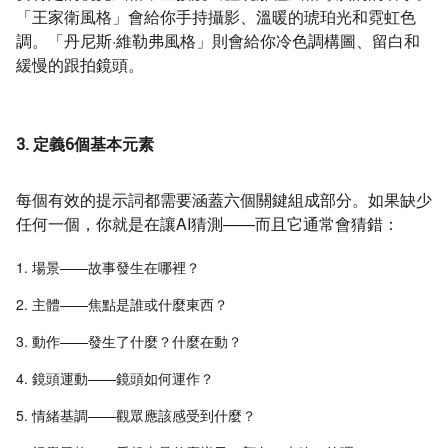
「王家衛風格」會給你手持攝影、溫暖的琥珀光和霓虹色
調。「丹尼斯·維勒弗風格」則會給你冷色調構圖、留白和
緩慢的跟拍鏡頭。
3. 定義6個基本元素
每個有效的提示詞都需要涵蓋六個關鍵組成部分。如果缺少
任何一個，你就是在讓AI猜測——而且它通常會猜錯：
場景——故事發生在哪裡？
主體——焦點是誰或什麼東西？
動作——發生了什麼？什麼在動？
鏡頭運動——鏡頭如何運作？
情緒基調——觀眾應該感受到什麼？