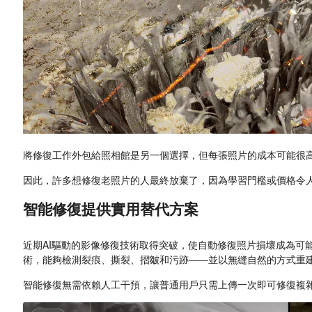
將修復工作外包給照相館是另一個選擇，但每張照片的成本可能很
因此，許多想修復老照片的人最終放棄了，因為學習門檻或價格令
智能修復提供實用替代方案
近期AI驅動的影像修復技術取得突破，使自動修復照片損壞成為可
術，能夠檢測裂痕、撕裂、摺皺和污跡——並以無縫自然的方式重
智能修復無需依賴人工干預，讓普通用戶只需上傳一次即可修復複