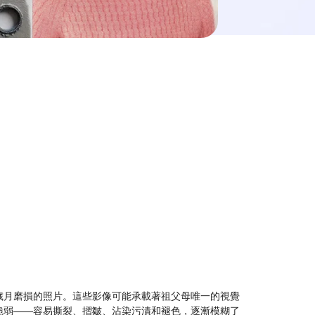
歲月磨損的照片。這些影像可能承載著祖父母唯一的視覺
脆弱——容易撕裂、摺皺、沾染污漬和褪色，逐漸模糊了