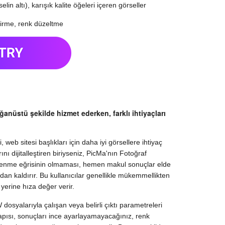
in altı), karışık kalite öğeleri içeren görseller
ştirme, renk düzeltme
lağanüstü şekilde hizmet ederken, farklı ihtiyaçları
 web sitesi başlıkları için daha iyi görsellere ihtiyaç
nı dijitalleştiren biriyseniz, PicMa'nın Fotoğraf
Öğrenme eğrisinin olmaması, hemen makul sonuçlar elde
adan kaldırır. Bu kullanıcılar genellikle mükemmellikten
l yerine hıza değer verir.
 dosyalarıyla çalışan veya belirli çıktı parametreleri
yapısı, sonuçları ince ayarlayamayacağınız, renk