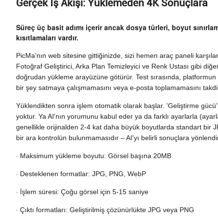
Gerçek İş Akışı: Yüklemeden 4K Sonuçlara
Süreç üç basit adımı içerir ancak dosya türleri, boyut sınırlam
kısıtlamaları vardır.
PicMa'nın web sitesine gittiğinizde, sizi hemen araç paneli karşıla
Fotoğraf Geliştirici, Arka Plan Temizleyici ve Renk Ustası gibi diğ
doğrudan yükleme arayüzüne götürür. Test sırasında, platformun t
bir şey satmaya çalışmamasını veya e-posta toplamamasını takdir
Yüklendikten sonra işlem otomatik olarak başlar. 'Geliştirme gücü
yoktur. Ya AI'nın yorumunu kabul eder ya da farklı ayarlarla (ayar
genellikle orijinalden 2-4 kat daha büyük boyutlarda standart bir 
bir ara kontrolün bulunmamasıdır – AI'yı belirli sonuçlara yönlen
·
Maksimum yükleme boyutu: Görsel başına 20MB
·
Desteklenen formatlar: JPG, PNG, WebP
·
İşlem süresi: Çoğu görsel için 5-15 saniye
·
Çıktı formatları: Geliştirilmiş çözünürlükte JPG veya PNG