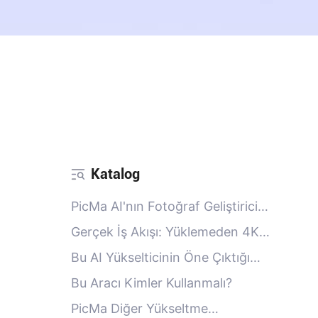
Katalog
PicMa AI'nın Fotoğraf Geliştiricisi
Aslında Ne Yapıyor?
Gerçek İş Akışı: Yüklemeden 4K
Sonuçlara
Bu AI Yükselticinin Öne Çıktığı
Yerler
Bu Aracı Kimler Kullanmalı?
PicMa Diğer Yükseltme