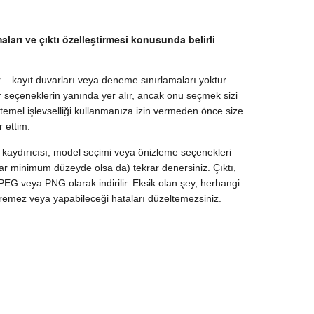
aları ve çıktı özelleştirmesi konusunda belirli
r – kayıt duvarları veya deneme sınırlamaları yoktur.
er seçeneklerin yanında yer alır, ancak onu seçmek sizi
emel işlevselliği kullanmanıza izin vermeden önce size
 ettim.
' kaydırıcısı, model seçimi veya önizleme seçenekleri
lar minimum düzeyde olsa da) tekrar denersiniz. Çıktı,
JPEG veya PNG olarak indirilir. Eksik olan şey, herhangi
diremez veya yapabileceği hataları düzeltemezsiniz.