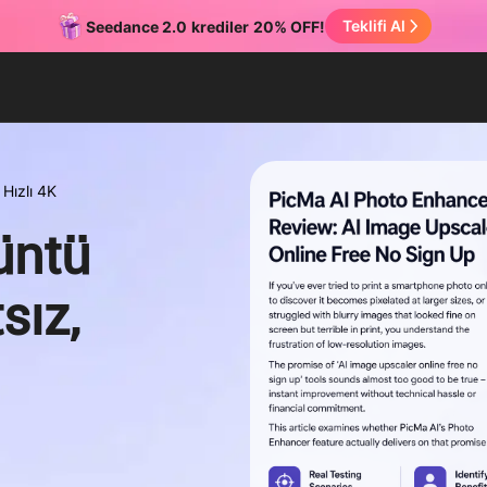
Teklifi Al
Seedance 2.0
krediler
20% OFF!
 Hızlı 4K
üntü
sız,