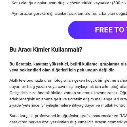
·
Kötü olduğu alanlar: aşırı düşük çözünürlüklü kaynaklar (300 piksel
·
Ayrı araçlar gerektirdiği alanlar: çizik temizleme, arka plan deği
Bu Aracı Kimler Kullanmalı?
Bu ücretsiz, kayıtsız yükseltici, belirli kullanıcı gruplarına o
veya beklentileri olan diğerleri için pek uygun değildir.
Akıllı telefonunuzla ürün fotoğrafları çeken küçük bir işletme sahibi,
duyan bir blog yazarı veya çevrimiçi paylaşmak için aile fotoğrafları
Geliştiricisi size önemli ölçüde zaman ve emek kazandırabilir. 
edebileceğiniz anlamına gelir ve ücretsiz erişim mali engelleri ort
ziyade 'yeterince iyi' iyileştirmelere ihtiyaç duyar ve mutlak kontro
Buna karşılık, profesyonel fotoğrafçılar, grafik tasarımcılar ve RAW
gerektiren herkes özel yazılımları düşünmelidir. Aracın otomatik 