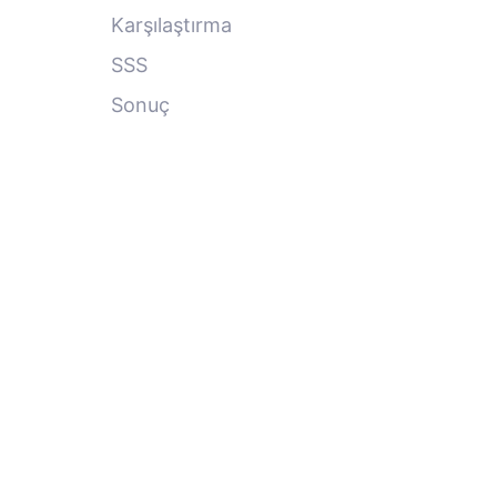
Yaklaşımlarıyla Nasıl Karşılaştırılır?
Karşılaştırma
SSS
Sonuç