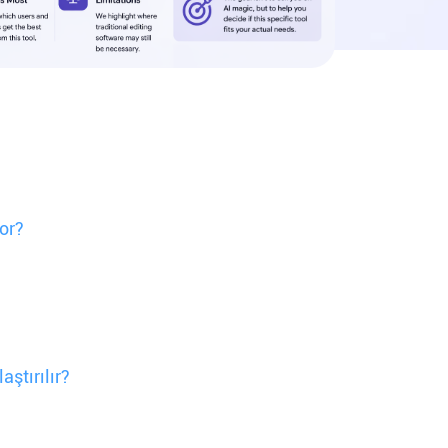
yor?
ştırılır?