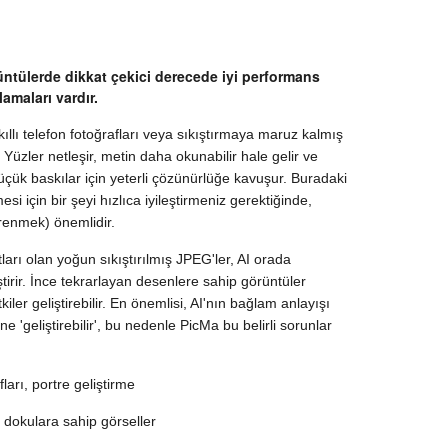
üntülerde dikkat çekici derecede iyi performans
lamaları vardır.
 akıllı telefon fotoğrafları veya sıkıştırmaya maruz kalmış
. Yüzler netleşir, metin daha okunabilir hale gelir ve
çük baskılar için yeterli çözünürlüğe kavuşur. Buradaki
si için bir şeyi hızlıca iyileştirmeniz gerektiğinde,
renmek) önemlidir.
ktları olan yoğun sıkıştırılmış JPEG'ler, AI orada
tirir. İnce tekrarlayan desenlere sahip görüntüler
iler geliştirebilir. En önemlisi, AI'nın bağlam anlayışı
ne 'geliştirebilir', bu nedenle PicMa bu belirli sorunlar
arı, portre geliştirme
 dokulara sahip görseller