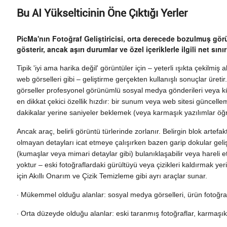
Bu AI Yükselticinin Öne Çıktığı Yerler
PicMa'nın Fotoğraf Geliştiricisi, orta derecede bozulmuş gör
gösterir, ancak aşırı durumlar ve özel içeriklerle ilgili net sınır
Tipik 'iyi ama harika değil' görüntüler için – yeterli ışıkta çekilmiş
web görselleri gibi – geliştirme gerçekten kullanışlı sonuçlar üretir
görseller profesyonel görünümlü sosyal medya gönderileri veya kü
en dikkat çekici özellik hızdır: bir sunum veya web sitesi güncelleme
dakikalar yerine saniyeler beklemek (veya karmaşık yazılımlar öğ
Ancak araç, belirli görüntü türlerinde zorlanır. Belirgin blok artefa
olmayan detayları icat etmeye çalışırken bazen garip dokular geliş
(kumaşlar veya mimari detaylar gibi) bulanıklaşabilir veya hareli etk
yoktur – eski fotoğraflardaki gürültüyü veya çizikleri kaldırmak yeri
için Akıllı Onarım ve Çizik Temizleme gibi ayrı araçlar sunar.
·
Mükemmel olduğu alanlar: sosyal medya görselleri, ürün fotoğrafl
·
Orta düzeyde olduğu alanlar: eski taranmış fotoğraflar, karmaşık