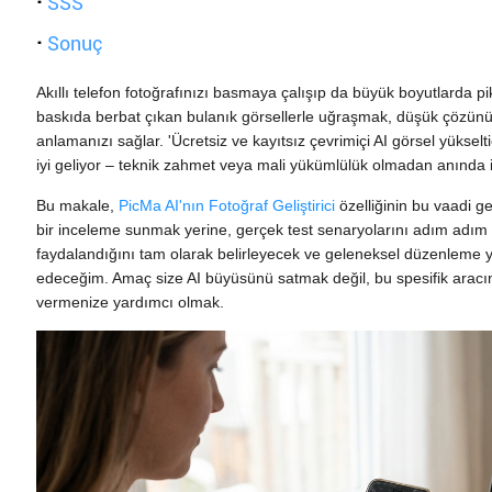
·
SSS
·
Sonuç
Akıllı telefon fotoğrafınızı basmaya çalışıp da büyük boyutlarda 
baskıda berbat çıkan bulanık görsellerle uğraşmak, düşük çözünürl
anlamanızı sağlar. 'Ücretsiz ve kayıtsız çevrimiçi AI görsel yüksel
iyi geliyor – teknik zahmet veya mali yükümlülük olmadan anında i
Bu makale,
PicMa AI'nın Fotoğraf Geliştirici
özelliğinin bu vaadi ge
bir inceleme sunmak yerine, gerçek test senaryolarını adım adım
faydalandığını tam olarak belirleyecek ve geleneksel düzenleme ya
edeceğim. Amaç size AI büyüsünü satmak değil, bu spesifik aracı
vermenize yardımcı olmak.