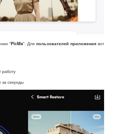
нии "
PicMa
". Для
пользователей приложения
вот
т работу
 за секунды