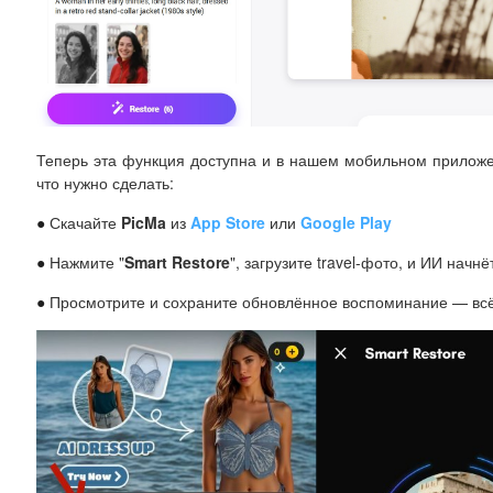
Теперь эта функция доступна и в нашем мобильном приложе
что нужно сделать:
●
Скачайте
PicMa
из
App Store
или
Google Play
●
Нажмите "
Smart Restore
", загрузите travel-фото, и ИИ начнё
●
Просмотрите и сохраните обновлённое воспоминание — всё