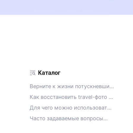
Каталог
Верните к жизни потускневшие
воспоминания о путешествиях
Как восстановить travel-фото в
с помощью ИИ
3 шага:
Для чего можно использовать
Smart Restore?
Часто задаваемые вопросы
(FAQ)