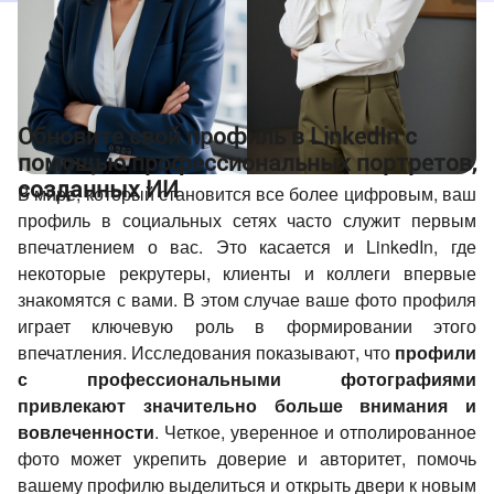
Обновите свой профиль в LinkedIn с
помощью профессиональных портретов,
созданных ИИ
В мире, который становится все более цифровым, ваш
профиль в социальных сетях часто служит первым
впечатлением о вас. Это касается и LinkedIn, где
некоторые рекрутеры, клиенты и коллеги впервые
знакомятся с вами. В этом случае ваше фото профиля
играет ключевую роль в формировании этого
впечатления. Исследования показывают, что
профили
с профессиональными фотографиями
привлекают значительно больше внимания и
вовлеченности
. Четкое, уверенное и отполированное
фото может укрепить доверие и авторитет, помочь
вашему профилю выделиться и открыть двери к новым