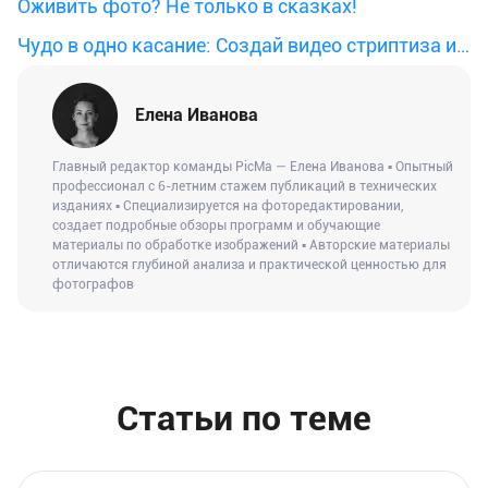
одним кликом
Оживить фото? Не только в сказках!
Чудо в одно касание: Создай видео стриптиза из
фото с PicMa AI!
Елена Иванова
Главный редактор команды PicMa — Елена Иванова ▪ Опытный
профессионал с 6-летним стажем публикаций в технических
изданиях ▪ Специализируется на фоторедактировании,
создает подробные обзоры программ и обучающие
материалы по обработке изображений ▪ Авторские материалы
отличаются глубиной анализа и практической ценностью для
фотографов
Статьи по теме