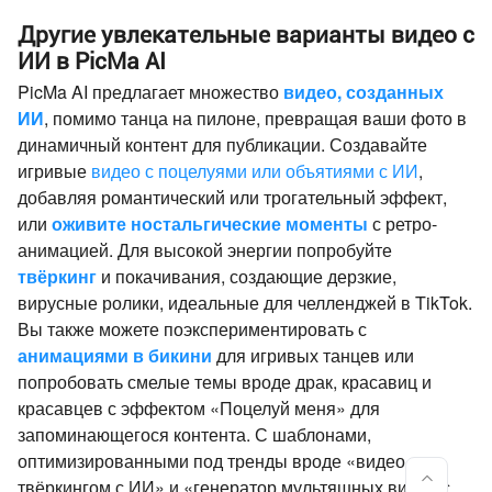
Другие увлекательные варианты видео с
ИИ в PicMa AI
PicMa AI предлагает множество
видео, созданных
ИИ
, помимо танца на пилоне, превращая ваши фото в
динамичный контент для публикации. Создавайте
игривые
видео с поцелуями или объятиями с ИИ
,
добавляя романтический или трогательный эффект,
или
оживите ностальгические моменты
с ретро-
анимацией. Для высокой энергии попробуйте
твёркинг
и покачивания, создающие дерзкие,
вирусные ролики, идеальные для челленджей в TikTok.
Вы также можете поэкспериментировать с
анимациями в бикини
для игривых танцев или
попробовать смелые темы вроде драк, красавиц и
красавцев с эффектом «Поцелуй меня» для
запоминающегося контента. С шаблонами,
оптимизированными под тренды вроде «видео с
твёркингом с ИИ» и «генератор мультяшных видео с