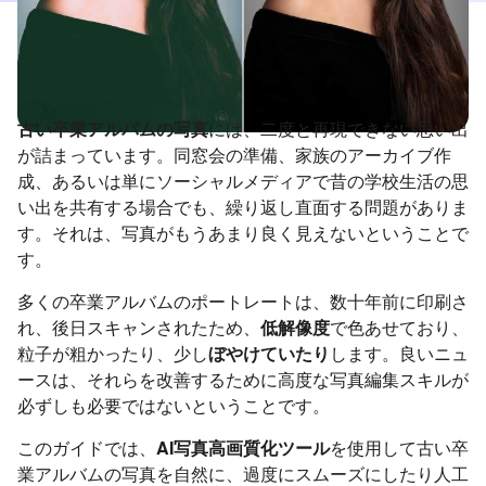
古い卒業アルバムの写真
には、二度と再現できない思い出
が詰まっています。同窓会の準備、家族のアーカイブ作
成、あるいは単にソーシャルメディアで昔の学校生活の思
い出を共有する場合でも、繰り返し直面する問題がありま
す。それは、写真がもうあまり良く見えないということで
す。
多くの卒業アルバムのポートレートは、数十年前に印刷さ
れ、後日スキャンされたため、
低解像度
で色あせており、
粒子が粗かったり、少し
ぼやけていたり
します。良いニュ
ースは、それらを改善するために高度な写真編集スキルが
必ずしも必要ではないということです。
このガイドでは、
AI写真高画質化ツール
を使用して古い卒
業アルバムの写真を自然に、過度にスムーズにしたり人工