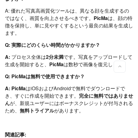
A: 優れた写真高画質化ツールは、異なる顔を生成するの
ではなく、画質を向上させるべきです。
PicMa
は、顔の特
徴を保持し、単に見やすくするという最良の結果を生成し
ます。
Q: 実際にどのくらい時間がかかりますか？
A:
プロセス全体は
2分未満
です。写真をアップロードして
生成を開始すると、
PicMa
は数秒で画像を復元します。
Q: PicMaは無料で使用できますか？
A: PicMa
はiOSおよびAndroidで無料でダウンロードで
き、すぐに作成を開始できます。
完全に無料ではありませ
ん
が、新規ユーザーにはボーナスクレジットが付与される
ため、
無料トライアル
があります。
関連記事: