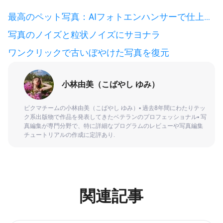
最高のペット写真：AIフォトエンハンサーで仕上げ
る
写真のノイズと粒状ノイズにサヨナラ
ワンクリックで古いぼやけた写真を復元
小林由美（こばやし ゆみ）
ピクマチームの小林由美（こばやし ゆみ）▪ 過去8年間にわたりテッ
ク系出版物で作品を発表してきたベテランのプロフェッショナル▪ 写
真編集が専門分野で、特に詳細なプログラムのレビューや写真編集
チュートリアルの作成に定評あり.
関連記事