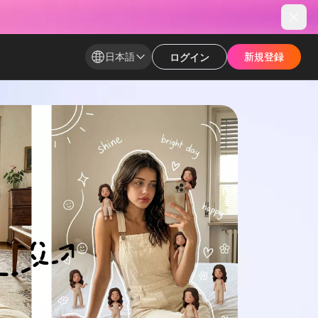
日本語
新規登録​
新規登録​
ログイン