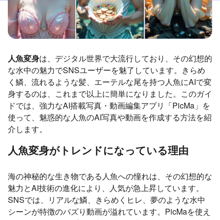
人魚変身
は、デジタル世界で大流行しており、その幻想的
な水中の魅力でSNSユーザーを魅了しています。きらめ
く鱗、流れるような髪、エーテルな尾を持つ人魚にAIで変
身するのは、これまで以上に簡単になりました。このガイ
ドでは、強力なAI搭載写真・動画編集アプリ「PicMa」を
使って、魅惑的な人魚のAI写真や動画を作成する方法を紹
介します。
人魚変身がトレンドになっている理由
海の神秘的な生き物である人魚への憧れは、その幻想的な
魅力とAI技術の進化により、人気が急上昇しています。
SNSでは、リアルな鱗、きらめくヒレ、夢のような水中
シーンが特徴のバズり動画が溢れています。PicMaを使え