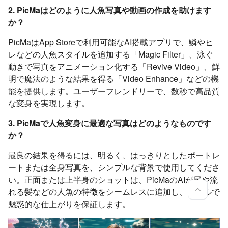
2. PicMaはどのように人魚写真や動画の作成を助けます
か？
PicMaはApp Storeで利用可能なAI搭載アプリで、鱗やヒ
レなどの人魚スタイルを追加する「Magic Filter」、泳ぐ
動きで写真をアニメーション化する「Revive Video」、鮮
明で魔法のような結果を得る「Video Enhance」などの機
能を提供します。ユーザーフレンドリーで、数秒で高品質
な変身を実現します。
3. PicMaで人魚変身に最適な写真はどのようなものです
か？
最良の結果を得るには、明るく、はっきりとしたポートレ
ートまたは全身写真を、シンプルな背景で使用してくださ
い。正面または上半身のショットは、PicMaのAIが尾や流
れる髪などの人魚の特徴をシームレスに追加し、リアルで
魅惑的な仕上がりを保証します。