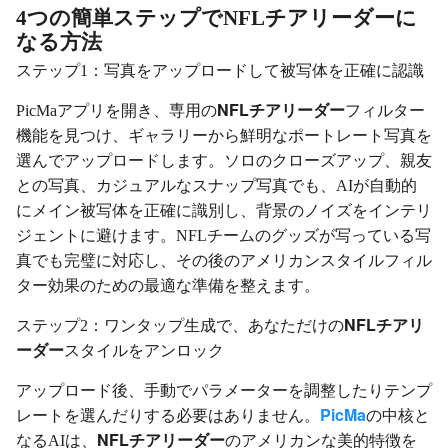
4つの簡単ステップでNFLチアリーダーに
なる方法
ステップ1：写真をアップロードして被写体を正確に認識
NFLチアリーダー
PicMaアプリを開き、専用の
フィルター
機能を見つけ、ギャラリーから鮮明なポートレート写真を
選んでアップロードします。ソロのクローズアップ、親友
との写真、カジュアルなスナップ写真でも、AIが自動的
にメイン被写体を正確に識別し、背景のノイズをインテリ
ジェントに避けます。NFLチームのグッズが写っている写
真でも完璧に対応し、その後のアメリカンスタイルフィル
ター効果のための最適な準備を整えます。
NFLチアリ
ステップ2：ワンタップ生成で、あなただけの
ーダー
スタイルをアンロック
アップロード後、手動でパラメーターを調整したりテンプ
PicMa
レートを選んだりする必要はありません。
の中核と
NFLチアリーダー
なるAIは、
のアメリカンな美的特徴を