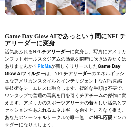
Game Day Glow AIであっという間にNFLチ
アリーダーに変身
チアリーダー
活気あふれるNFL
に変身し、写真にアメリカ
ンフットボールスタジアムの熱気を瞬時に吹き込みたくは
PicMa
Game Day
ありませんか？
が新しくリリースした
Glow
AIフィルター
チアリーダー
は、NFL
のエネルギッシ
ュなアメリカンスタイルとインテリジェントなAI写真編
集技術をシームレスに融合します。複雑な手順は不要で、
チアチーム
ワンタップで普通の写真を目を引く
の傑作に変
えます。アメリカのスポーツアリーナの若々しい活気とフ
ァッション性あふれるエネルギーを余すところなく捉え、
NFL応援
あなたのソーシャルサークルで唯一無二の
アンバ
サダーになりましょう。