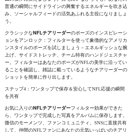
普通の瞬間にサイドラインの興奮するエネルギーを吹き込
み、ソーシャルフィードの活気あふれる主役になりましょ
う。
NFLチアリーダー
クラシックな
のポーズのインスピレーシ
ョンをアンロック：フィルターを使って象徴的なアメリカ
ンスタイルのポーズを試しましょう－エネルギッシュな腕
上げ、サイドストレッチ、チーム特有のハンドジェスチャ
ー。フィルターはあなたのポーズがNFLの美学に沿ってい
ることを確認し、雑誌に載っているようなチアリーダーの
ショットを簡単に作り出します。
ステップ4：ワンタップで保存＆安心してNFL応援の瞬間
を共有
NFLチアリーダー
お気に入りの
フィルター効果ができた
ら、ワンタップで完成した写真をアルバムに保存します。
微信のモーメンツ、ファンコミュニティ、SNSに直接共有
して、仲間のNFLファンにあなたの元気いっぱいのチアリ