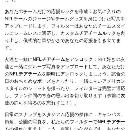
あなたのチームだけの応援ルックを作成：お気に入りの
NFLチームのジャージやチームグッズを身につけた写真を
アップロードします。フィルターはあなたのチームスタイ
チアチーム
ルにシームレスに適応し、カスタム
ルックを創
り出し、儀式的な華やかさであなたの応援を引き立てま
す。
NFLチアチーム
友達と一緒に
をアンロック：NFL好きの友
達と一緒にグループ写真をアップロードして、あなただけ
NFLチアチーム
の
を瞬時にアンロックしましょう。試合の
日のおちゃめなポーズをとったり、一緒に甘いアメリカン
スタイルのショットを撮ったり、フィルターは完璧に適応
し、ファン仲間の青春の思い出を切り取ります（事前に友
達の許可を得るのを忘れずに！）。
日常のスナップをスタジアム応援の傑作に：キャンパス、
NFLチアチー
街角、公園の写真を、私たちのフィルターで
ム
の傑作に変えましょう。自宅にいながらでも、あなたの