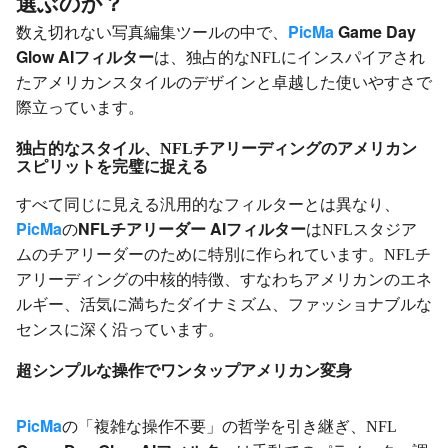
選ぶのか？
PicMa
Game Day
数え切れない写真編集ツールの中で、
Glow AIフィルター
は、独占的なNFLにインスパイアされ
たアメリカンスタイルのデザインと卓越した使いやすさで
際立っています。
独占的なスタイル、NFLチアリーディングのアメリカン
スピリットを完璧に捉える
すべて同じに見える汎用的なフィルターとは異なり、
PicMa
NFLチアリーダー
AIフィルター
の
はNFLスタジア
ムのチアリーダーのために特別に作られています。NFLチ
アリーディングの中核的特徴、すなわちアメリカンのエネ
ルギー、活気に満ちたダイナミズム、ファッショナブルな
センスに深く沿っています。
超シンプルな操作でワンタップアメリカン変身
PicMa
の「複雑な操作不要」の哲学を引き継ぎ、NFL