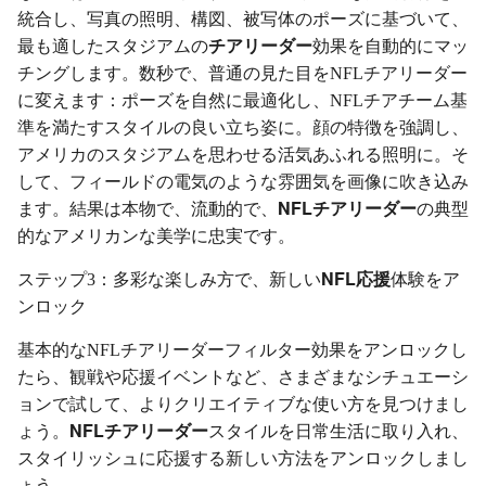
統合し、写真の照明、構図、被写体のポーズに基づいて、
チアリーダー
最も適したスタジアムの
効果を自動的にマッ
チングします。数秒で、普通の見た目をNFLチアリーダー
に変えます：ポーズを自然に最適化し、NFLチアチーム基
準を満たすスタイルの良い立ち姿に。顔の特徴を強調し、
アメリカのスタジアムを思わせる活気あふれる照明に。そ
して、フィールドの電気のような雰囲気を画像に吹き込み
NFLチアリーダー
ます。結果は本物で、流動的で、
の典型
的なアメリカンな美学に忠実です。
NFL応援
ステップ3：多彩な楽しみ方で、新しい
体験をア
ンロック
基本的なNFLチアリーダーフィルター効果をアンロックし
たら、観戦や応援イベントなど、さまざまなシチュエーシ
ョンで試して、よりクリエイティブな使い方を見つけまし
NFLチアリーダー
ょう。
スタイルを日常生活に取り入れ、
スタイリッシュに応援する新しい方法をアンロックしまし
ょう。