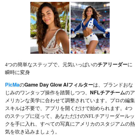
チアリーダー
4つの簡単なステップで、元気いっぱいの
に
瞬時に変身
PicMa
Game Day Glow
AIフィルター
の
は、ブランドおな
NFLチアチーム
じみのワンタップ操作を踏襲しつつ、
のア
メリカンな美学に合わせて調整されています。プロの編集
スキルは不要で、アプリを開くだけで始められます。4つ
のステップに従って、あなただけのNFLチアリーダールッ
クを手に入れ、すべての写真にアメリカのスタジアムの熱
気を吹き込みましょう。