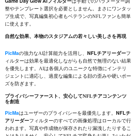
Game Day Glow
AIフィルター
は手動でのパラメーター調
整やテンプレート選択を必要としません。まさにワンタッ
プ生成で、写真編集初心者もベテランのNFLファンも簡単
に使えます。
自然な効果、本物のスタジアムの若々しい美しさを再現
PicMa
NFLチアリーダー
の強力なAI計算能力を活用し、
フ
ィルターは効果を最適化しながらも自然で無理のない結果
を優先します。AIは各個人のユニークな特徴にインテリ
ジェントに適応し、過度な編集による顔の歪みや硬いポー
ズを防ぎます。
プライバシーファースト、安心してNFLチアコンテンツ
を創造
PicMa
NFLチ
はユーザーのプライバシーを最優先します。
アリーダー
フィルターのすべての画像処理はローカルで行
われます。写真や作成物が保存されたり漏洩したりするこ
とはありません。安心してNFLチア変身をお楽しみいただ