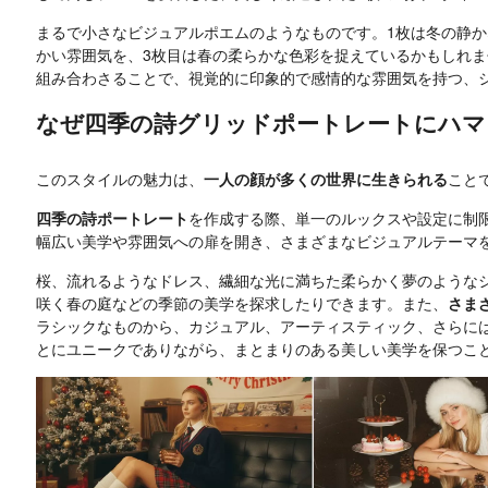
まるで小さなビジュアルポエムのようなものです。1枚は冬の静か
かい雰囲気を、3枚目は春の柔らかな色彩を捉えているかもしれ
組み合わさることで、視覚的に印象的で感情的な雰囲気を持つ、
なぜ四季の詩グリッドポートレートにハマ
このスタイルの魅力は、
一人の顔が多くの世界に生きられる
こと
四季の詩ポートレート
を作成する際、単一のルックスや設定に制
幅広い美学や雰囲気への扉を開き、さまざまなビジュアルテーマ
桜、流れるようなドレス、繊細な光に満ちた柔らかく夢のような
咲く春の庭などの季節の美学を探求したりできます。また、
さま
ラシックなものから、カジュアル、アーティスティック、さらに
とにユニークでありながら、まとまりのある美しい美学を保つこ