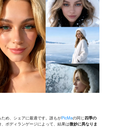
るため、シェアに最適です。誰もが
PicMa
の同じ
四季の
分、ボディランゲージによって、結果は
微妙に異なりま