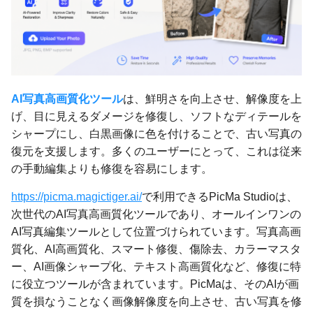
AI写真高画質化ツール
は、鮮明さを向上させ、解像度を上
げ、目に見えるダメージを修復し、ソフトなディテールを
シャープにし、白黒画像に色を付けることで、古い写真の
復元を支援します。多くのユーザーにとって、これは従来
の手動編集よりも修復を容易にします。
https://picma.magictiger.ai/
で利用できるPicMa Studioは、
次世代のAI写真高画質化ツールであり、オールインワンの
AI写真編集ツールとして位置づけられています。写真高画
質化、AI高画質化、スマート修復、傷除去、カラーマスタ
ー、AI画像シャープ化、テキスト高画質化など、修復に特
に役立つツールが含まれています。PicMaは、そのAIが画
質を損なうことなく画像解像度を向上させ、古い写真を修