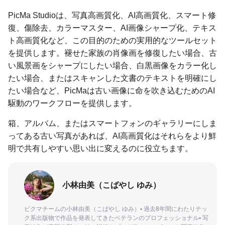
PicMa Studioは、写真高画質化、AI高画質化、スマート修
復、傷除去、カラーマスター、AI画像シャープ化、テキス
ト高画質化など、この目的のための実用的なツールセット
を提供します。褪せた家族の肖像画を修復したい場合、古
い風景画をシャープにしたい場合、白黒画像をカラー化し
たい場合、またはスキャンした文書のテキストを明確にし
たい場合など、PicMaは古い画像に命を吹き込むためのAI
駆動のワークフローを提供します。
箱、アルバム、またはスマートフォンのギャラリーにしま
ってある古い写真があれば、AI高画質化はそれらをより鮮
明で共有しやすい思い出に変えるのに役立ちます。
小林由美（こばやし ゆみ）
ピクマチームの小林由美（こばやし ゆみ）▪ 過去8年間にわたりテッ
ク系出版物で作品を発表してきたベテランのプロフェッショナル▪ 写