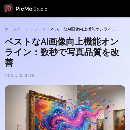
ホームページ
>
ブログ
>
ベストなAI画像向上機能オンライ
ン：数秒で写真品質を改善
ベストなAI画像向上機能オン
ライン：数秒で写真品質を改
善
14/05/2026
9