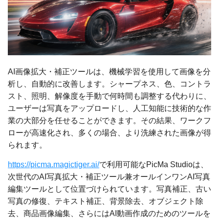
AI画像拡大・補正ツールは、機械学習を使用して画像を分
析し、自動的に改善します。シャープネス、色、コントラ
スト、照明、解像度を手動で何時間も調整する代わりに、
ユーザーは写真をアップロードし、人工知能に技術的な作
業の大部分を任せることができます。その結果、ワークフ
ローが高速化され、多くの場合、より洗練された画像が得
られます。
https://picma.magictiger.ai/
で利用可能なPicMa Studioは、
次世代のAI写真拡大・補正ツール兼オールインワンAI写真
編集ツールとして位置づけられています。写真補正、古い
写真の修復、テキスト補正、背景除去、オブジェクト除
去、商品画像編集、さらにはAI動画作成のためのツールを