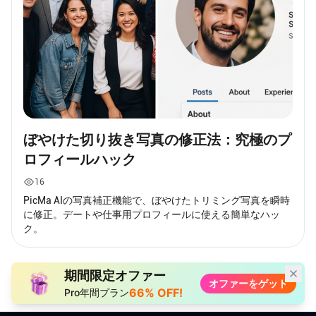
ぼやけた切り抜き写真の修正法：究極のプ
ロフィールハック
16
PicMa AIの写真補正機能で、ぼやけたトリミング写真を瞬時
に修正。デートや仕事用プロフィールに使える簡単なハッ
ク。
期間限定オファー
オファーをゲット
66% OFF!
Pro年間プラン