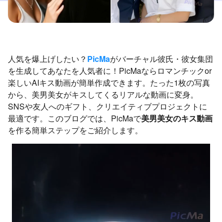
人気を爆上げしたい？
PicMa
がバーチャル彼氏・彼女集団
を生成してあなたを人気者に！PicMaならロマンチックor
楽しいAIキス動画が簡単作成できます。たった1枚の写真
から、美男美女がキスしてくるリアルな動画に変身。
SNSや友人へのギフト、クリエイティブプロジェクトに
最適です。このブログでは、PicMaで
美男美女のキス動画
を作る簡単ステップをご紹介します。