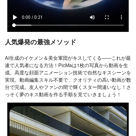
人気爆発の最強メソッド
AI生成のイケメン＆美女軍団がキスしてくる——これが最
速で人気者になる方法！PicMaは1枚の写真から動画を生
成。高度な顔面アニメーション技術で自然なキスシーンを
実現。動画編集スキル不要で、クオリティの高い動画が数
分で完成。友人やファンの間で輝くスター間違いなし！さ
っそく夢のキス動画を作る手順を見ていきましょう！