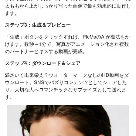
太ももから上がしっかり写った画像で最も効果的に動作し
ます。
ステップ3：生成＆プレビュー
「生成」ボタンをクリックすれば、PicMaのAIが魔法をか
けます。数秒～1分で、写真がアニメーション化され複数
のパートナーとキスする動画が完成。
ステップ4：ダウンロード＆シェア
満足いく出来栄え？ウォーターマークなしのHD動画をダ
ウンロード。SNSでバズりコンテンツとしてシェアした
り、大切な人へロマンチックなサプライズとして送れま
す。