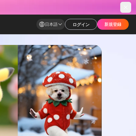
日本語
新規登録​
新規登録​
ログイン