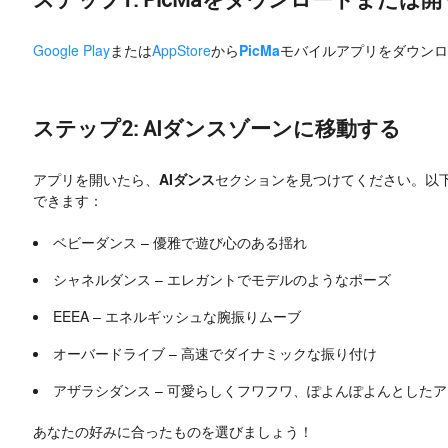
ステップ1: PicMaをダウンロードまたは開
Google Play
または
AppStore
から
PicMa
モバイルアプリをダウン
ステップ2: AIダンスゾーンに移動する
アプリを開いたら、
AIダンス
セクションを見つけてください。以
できます：
ベビーダンス – 優雅で遊び心のある揺れ
シャネルダンス – エレガントでモデルのようなポーズ
EEEA – エネルギッシュな腕振りムーブ
オーバードライブ – 高速でダイナミックな振り付け
アザラシダンス – 可愛らしくフワフワ、ぽよんぽよんとした
あなたの好みに合ったものを選びましょう！