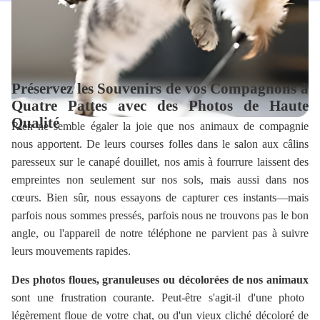
Préservez les Souvenirs de vos Compagnons à
Quatre Pattes avec des Photos de Haute
Qualité
Rien ne semble égaler la joie que nos animaux de compagnie
nous apportent. De leurs courses folles dans le salon aux câlins
paresseux sur le canapé douillet, nos amis à fourrure laissent des
empreintes non seulement sur nos sols, mais aussi dans nos
cœurs. Bien sûr, nous essayons de capturer ces instants—mais
parfois nous sommes pressés, parfois nous ne trouvons pas le bon
angle, ou l'appareil de notre téléphone ne parvient pas à suivre
leurs mouvements rapides.
Des photos floues, granuleuses ou décolorées de nos animaux
sont une frustration courante. Peut-être s'agit-il d'une photo
légèrement floue de votre chat, ou d'un vieux cliché décoloré de