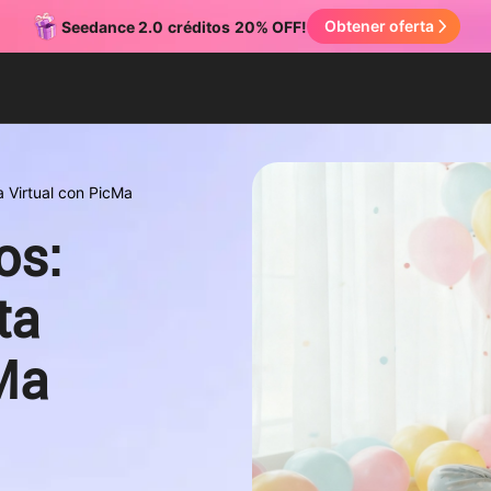
Obtener oferta
Seedance 2.0
créditos
20% OFF!
a Virtual con PicMa
os:
ta
Ma