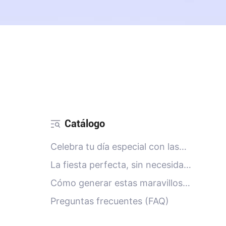
Catálogo
Celebra tu día especial con las
fotos IA de PicMa
La fiesta perfecta, sin necesidad
de planificación
Cómo generar estas maravillosas
fotos de cumpleaños
Preguntas frecuentes (FAQ)