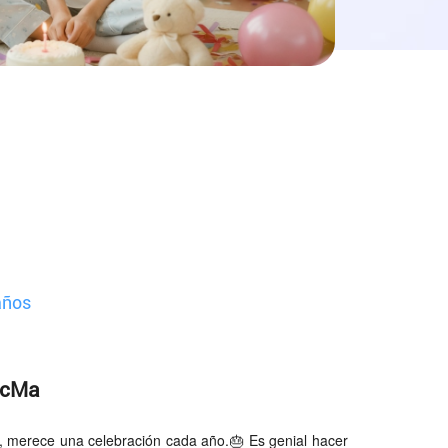
años
PicMa
a, merece una celebración cada año.🎂 Es genial hacer