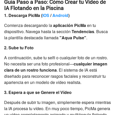
Guía Paso a Paso: Cómo Crear tu Vídeo de
IA Flotando en la Piscina
1. Descarga PicMa (
IOS
/
Android
)
Comienza descargando la
aplicación PicMa
en tu
dispositivo. Navega hasta la sección
Tendencias
. Busca
la plantilla destacada llamada
"Aqua Pulse"
.
2. Sube tu Foto
A continuación, sube tu selfi o cualquier foto de un rostro.
No necesita ser una foto profesional—
cualquier imagen
clara de un rostro funciona
. El sistema de IA está
diseñado para reconocer rasgos faciales y reconstruir tu
apariencia en un modelo de vídeo realista.
3. Espera a que se Genere el Vídeo
Después de subir tu imagen, simplemente espera mientras
la IA procesa tu vídeo. En muy poco tiempo, PicMa genera
un vídeo completamente animado y multiángulo flotando