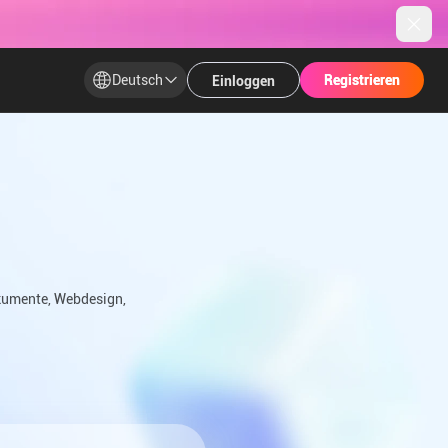
Deutsch
Registrieren​
Registrieren​
Einloggen
Dokumente, Webdesign,