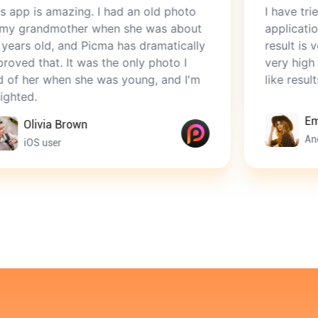
zing. I had an old photo
I have tried many AI 
ther when she was about
applications. This one 
nd Picma has dramatically
result is very natural 
It was the only photo I
very high quality. Oth
n she was young, and I'm
like results. Picma is p
Emma Garcia
rown
Android user