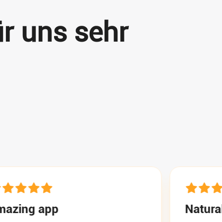
r uns sehr
pp
Natural and real