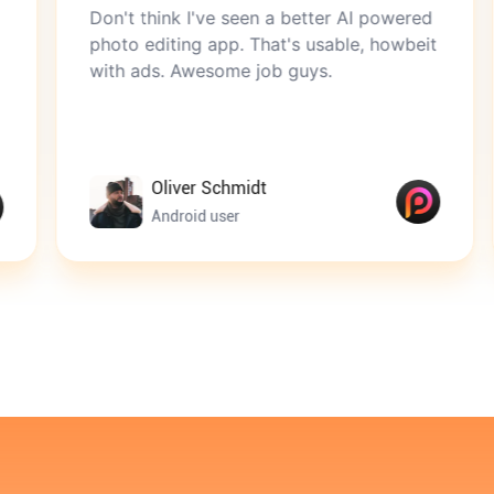
on't think I've seen a better AI powered
This app
hoto editing app. That's usable, howbeit
photos. 
ith ads. Awesome job guys.
face. I l
choose b
the auto
Oliver Schmidt
L
Android user
i