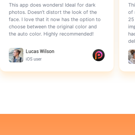
 does wonders! Ideal for dark
This app is ama
Doesn’t distort the look of the
of my grandmo
ove that it now has the option to
25 years old, a
etween the original color and
improved that. 
 color. Highly recommended!
had of her whe
delighted.
ucas Wilson
Olivia B
OS user
iOS user