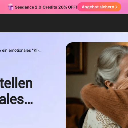
Angebot sichern
Seedance 2.0
Credits
20% OFF!
 ein emotionales "KI-
ellen
ales
video"