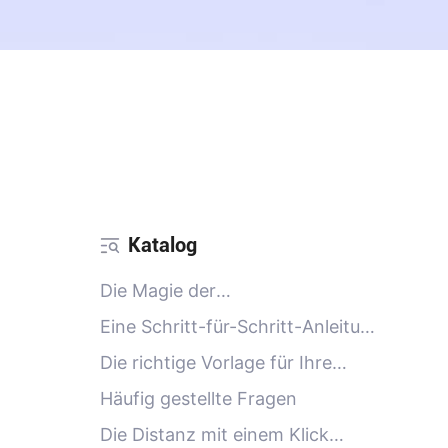
Katalog
Die Magie der
"Bewegungsmagie": Wie
Eine Schritt-für-Schritt-Anleitung
statische Fotos zum Leben
für KI-Umarmungen: Von der
Die richtige Vorlage für Ihre
erwachen
Erinnerung zur Bewegung
Geschichte finden
Häufig gestellte Fragen
Die Distanz mit einem Klick