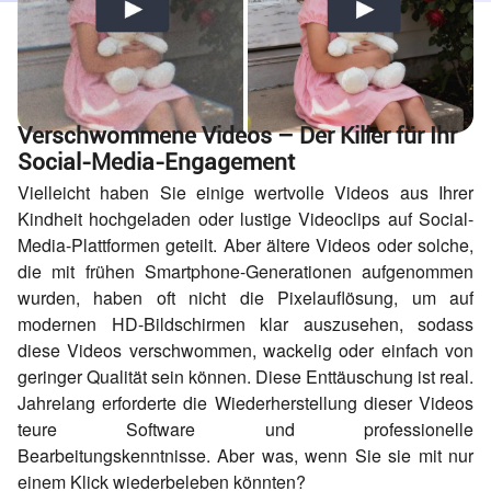
Verschwommene Videos – Der Killer für Ihr
Social-Media-Engagement
Vielleicht haben Sie einige wertvolle Videos aus Ihrer
Kindheit hochgeladen oder lustige Videoclips auf Social-
Media-Plattformen geteilt. Aber ältere Videos oder solche,
die mit frühen Smartphone-Generationen aufgenommen
wurden, haben oft nicht die Pixelauflösung, um auf
modernen HD-Bildschirmen klar auszusehen, sodass
diese Videos verschwommen, wackelig oder einfach von
geringer Qualität sein können. Diese Enttäuschung ist real.
Jahrelang erforderte die Wiederherstellung dieser Videos
teure Software und professionelle
Bearbeitungskenntnisse. Aber was, wenn Sie sie mit nur
einem Klick wiederbeleben könnten?