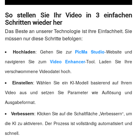
So stellen Sie Ihr Video in 3 einfachen
Schritten wieder her
Das Beste an unserer Technologie ist ihre Einfachheit. Sie
müssen nur diese Schritte befolgen:
Hochladen
: Gehen Sie zur
PicMa Studio
-Website und
navigieren Sie zum
Video Enhancer
-Tool. Laden Sie Ihre
verschwommene Videodatei hoch.
Einstellen
: Wählen Sie ein KI-Modell basierend auf Ihrem
Video aus und setzen Sie Parameter wie Auflösung und
Ausgabeformat.
Verbessern
: Klicken Sie auf die Schaltfläche „Verbessern“, um
die KI zu aktivieren. Der Prozess ist vollständig automatisiert und
schnell.