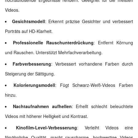
Videos.
Gesichtsmodell
: Erkennt präzise Gesichter und verbessert
Porträts auf HD-Klarheit.
Professionelle Rauschunterdrückung
: Entfernt Körnung
und Rauschen. Unterstützt Mehrfachverarbeitung.
Farbverbesserung
: Verbessert vorhandene Farben durch
Steigerung der Sättigung.
Kolorierungsmodell
: Fügt Schwarz-Weiß-Videos Farben
hinzu.
Nachtaufnahmen aufhellen
: Erhellt schlecht beleuchtete
Videos mit höherer Helligkeit und Kontrast.
Kinofilm-Level-Verbesserung
: Verleiht Videos eine
filmähnliche Qualität, macht rauscharme, hochwertige Videos