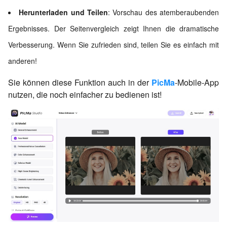
Herunterladen und Teilen
: Vorschau des atemberaubenden
Ergebnisses. Der Seitenvergleich zeigt Ihnen die dramatische
Verbesserung. Wenn Sie zufrieden sind, teilen Sie es einfach mit
anderen!
Sie können diese Funktion auch in der
PicMa
-Mobile-App
nutzen, die noch einfacher zu bedienen ist!