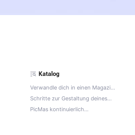
Katalog
Verwandle dich in einen Magazin-
Cover-Star
Schritte zur Gestaltung deines
eigenen Magazin-Covers
PicMas kontinuierlich
aktualisierte KI-Effektstile