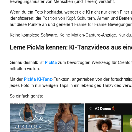
Bewegungsmuster von Menschen (und Tieren) versteht.
Wenn du ein Foto hochlädst, wendet die KI nicht nur einen Filter 
identifizieren: die Position von Kopf, Schultern, Armen und Bein
auf diese Punkte an und generiert Frame-für-Frame-Bewegungen, 
Keine komplexe Software. Keine Motion-Capture-Anzüge. Nur du, 
Lerne PicMa kennen: KI-Tanzvideos aus ein
Genau deshalb ist
PicMa
zum bevorzugten Werkzeug für Creator
mitreiten wollen.
Mit der
PicMa KI-Tanz
-Funktion, angetrieben von der fortschrittl
jedes Foto in nur wenigen Taps in ein lebendiges Tanzvideo verw
So einfach geht's: