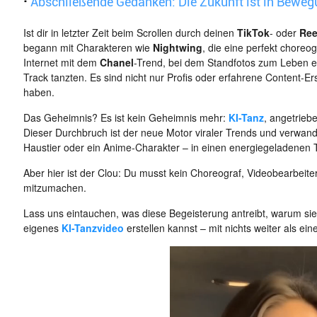
·
Abschließende Gedanken: Die Zukunft ist in Beweg
Ist dir in letzter Zeit beim Scrollen durch deinen
TikTok
- oder
Ree
begann mit Charakteren wie
Nightwing
, die eine perfekt choreo
Internet mit dem
Chanel
-Trend, bei dem Standfotos zum Leben e
Track tanzten. Es sind nicht nur Profis oder erfahrene Content-Erst
haben.
Das Geheimnis? Es ist kein Geheimnis mehr:
KI-Tanz
, angetrieb
Dieser Durchbruch ist der neue Motor viraler Trends und verwandel
Haustier oder ein Anime-Charakter – in einen energiegeladenen 
Aber hier ist der Clou: Du musst kein Choreograf, Videobearbeit
mitzumachen.
Lass uns eintauchen, was diese Begeisterung antreibt, warum sie 
eigenes
KI-Tanzvideo
erstellen kannst – mit nichts weiter als ei