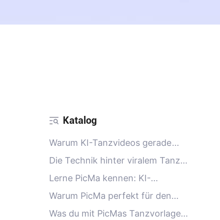
Katalog
Warum KI-Tanzvideos gerade
jetzt überall sind
Die Technik hinter viralem Tanz:
Motion Control trifft KI
Lerne PicMa kennen: KI-
Tanzvideos aus einem einzigen
Warum PicMa perfekt für den
Foto
Moment ist
Was du mit PicMas Tanzvorlagen