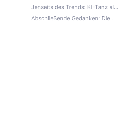
erstellen kannst
Jenseits des Trends: KI-Tanz als
kreativer Ausdruck
Abschließende Gedanken: Die
Zukunft ist in Bewegung –
wortwörtlich