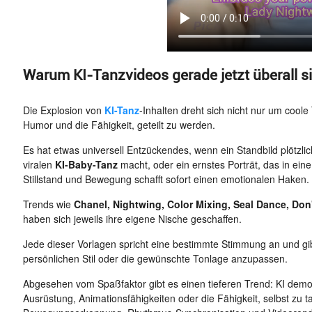
Warum KI-Tanzvideos gerade jetzt überall s
Die Explosion von
KI-Tanz
-Inhalten dreht sich nicht nur um cool
Humor und die Fähigkeit, geteilt zu werden.
Es hat etwas universell Entzückendes, wenn ein Standbild plötzli
viralen
KI-Baby-Tanz
macht, oder ein ernstes Porträt, das in eine
Stillstand und Bewegung schafft sofort einen emotionalen Haken.
Trends wie
Chanel, Nightwing, Color Mixing, Seal Dance, Don
haben sich jeweils ihre eigene Nische geschaffen.
Jede dieser Vorlagen spricht eine bestimmte Stimmung an und gibt
persönlichen Stil oder die gewünschte Tonlage anzupassen.
Abgesehen vom Spaßfaktor gibt es einen tieferen Trend: KI demokra
Ausrüstung, Animationsfähigkeiten oder die Fähigkeit, selbst zu 