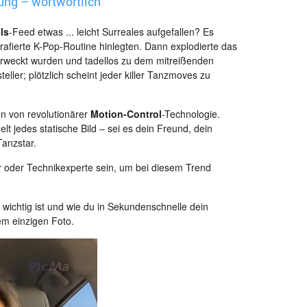
ung – wortwörtlich
ls
-Feed etwas ... leicht Surreales aufgefallen? Es
grafierte K-Pop-Routine hinlegten. Dann explodierte das
rweckt wurden und tadellos zu dem mitreißenden
eller; plötzlich scheint jeder killer Tanzmoves zu
en von revolutionärer
Motion-Control
-Technologie.
t jedes statische Bild – sei es dein Freund, dein
Tanzstar.
er oder Technikexperte sein, um bei diesem Trend
wichtig ist und wie du in Sekundenschnelle dein
nem einzigen Foto.