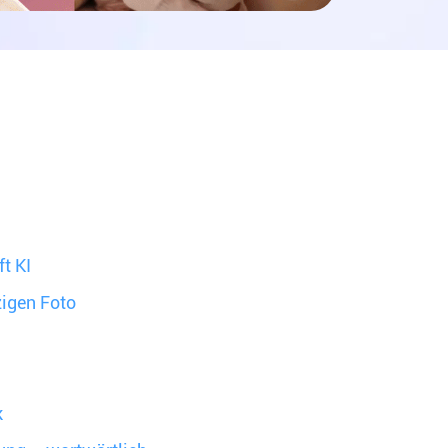
ft KI
zigen Foto
k