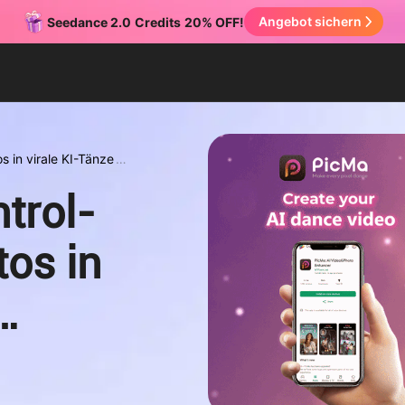
Angebot sichern
Seedance 2.0
Credits
20% OFF!
s in virale KI-Tänze
trol-
tos in