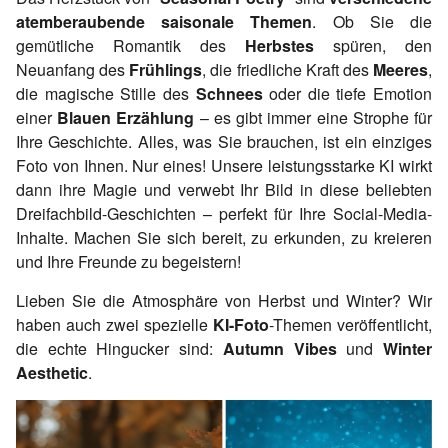
atemberaubende saisonale Themen
. Ob Sie die
gemütliche Romantik des
Herbstes
spüren, den
Neuanfang des
Frühlings
, die friedliche Kraft des
Meeres
,
die magische Stille des
Schnees
oder die tiefe Emotion
einer
Blauen Erzählung
– es gibt immer eine Strophe für
Ihre Geschichte. Alles, was Sie brauchen, ist ein einziges
Foto von Ihnen. Nur eines! Unsere leistungsstarke KI wirkt
dann ihre Magie und verwebt Ihr Bild in diese beliebten
Dreifachbild-Geschichten – perfekt für Ihre Social-Media-
Inhalte. Machen Sie sich bereit, zu erkunden, zu kreieren
und Ihre Freunde zu begeistern!
Lieben Sie die Atmosphäre von Herbst und Winter? Wir
haben auch zwei spezielle
KI-Foto
-Themen veröffentlicht,
die echte Hingucker sind:
Autumn Vibes
und
Winter
Aesthetic
.