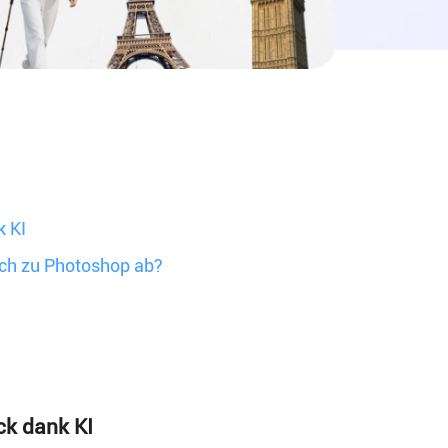
k KI
ich zu Photoshop ab?
ck dank KI