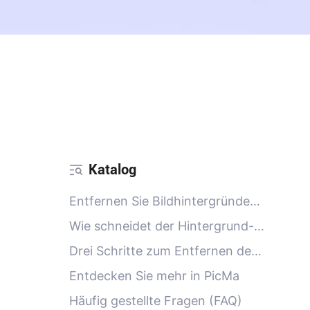
Hintergrundent
Katalog
Entfernen Sie Bildhintergründe
mit einem Klick dank KI
Wie schneidet der Hintergrund-
Entferner im Vergleich zu
Drei Schritte zum Entfernen des
Photoshop ab?
Hintergrunds
Entdecken Sie mehr in PicMa
Häufig gestellte Fragen (FAQ)