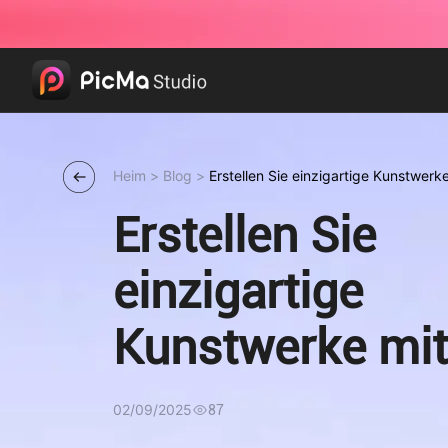
Heim
>
Blog
>
Erstellen Sie einzigartige Kunstwerk
Hintergrundentferner
Erstellen Sie
einzigartige
Kunstwerke mit
PicMas
02/09/2025
87