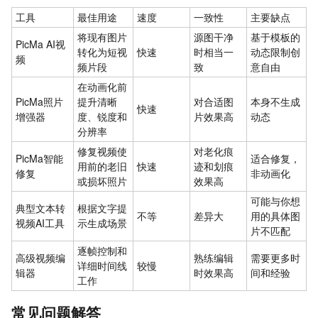
工具
最佳用途
速度
一致性
主要缺点
将现有图片
源图干净
基于模板的
PicMa AI视
转化为短视
快速
时相当一
动态限制创
频
频片段
致
意自由
在动画化前
PicMa照片
提升清晰
对合适图
本身不生成
快速
增强器
度、锐度和
片效果高
动态
分辨率
修复视频使
对老化痕
PicMa智能
适合修复，
用前的老旧
快速
迹和划痕
修复
非动画化
或损坏照片
效果高
可能与你想
典型文本转
根据文字提
不等
差异大
用的具体图
视频AI工具
示生成场景
片不匹配
逐帧控制和
高级视频编
熟练编辑
需要更多时
详细时间线
较慢
辑器
时效果高
间和经验
工作
常见问题解答