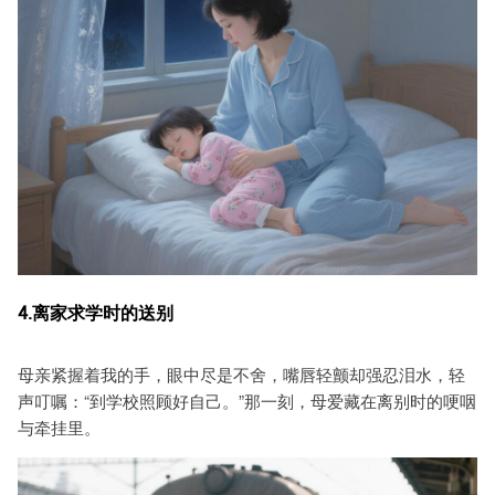
4.离家求学时的送别
母亲紧握着我的手，眼中尽是不舍，嘴唇轻颤却强忍泪水，轻
声叮嘱：“到学校照顾好自己。”那一刻，母爱藏在离别时的哽咽
与牵挂里。