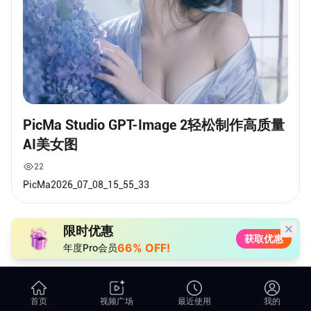
PicMa Studio GPT-Image 2轻松制作高质量
AI美女图
22
PicMa2026_07_08_15_55_33
限时优惠
获取优惠
66% OFF!
年度Pro会员
首页
视频广场
最近使用
我的