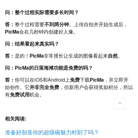
问：整个过程实际需要多长时间？
答：
整个过程需要
不到两分钟
。上传自拍并开始生成后，
PicMa
会在几秒钟内创建好人像。
问：结果看起来真实吗？
答：
是的！
PicMa
非常擅长让生成的图像看起来
自然
。
问：PicMa的日落海滩功能是免费的吗？
答：
你可以在iOS和Android上
免费
下载
PicMa
，并立即开
始创作。它
并非完全免费
，但新用户会获得奖励积分，所以
有
免费试用
机会。
相关阅读:
准备好创造你的超级碗魅力时刻了吗？