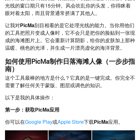
光线的窗口期只有15分钟。风会吹乱你的头发，你得眯着
眼对着太阳，而且背景通常挤满了其他人。
让我对
PicMa
刮目相看的是它处理光线的能力。当你用他们
的工具把照片变成人像时，它不会只是把你的脸贴到一张现
成的海滩图片上。它会重新计算阴影，给你的皮肤加上那种
温暖、桃色的光泽，并生成一片漂亮虚化的海洋背景。
如何使用PicMa制作日落海滩人像（一步步指
南）
这个工具最棒的地方是什么？它真的是一键完成。你完全不
需要了解任何关于蒙版、图层或调色的知识。
以下是我的具体操作：
第一步：获取PicMa应用
你可以在
Google Play
或
Apple Store
下载
PicMa
应用。