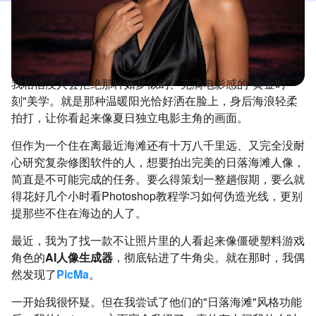
我相信没人会拒绝那种如梦似幻、充满电影感的"黄金时
刻"美学。就是那种温暖阳光恰好洒在脸上，身后海浪轻柔
拍打，让你看起来像夏日独立电影主角的画面。
但作为一个住在离最近海滩还有十万八千里远、又完全没耐
心研究复杂修图软件的人，想要拍出完美的日落海滩人像，
简直是不可能完成的任务。要么得策划一整趟假期，要么就
得花好几个小时看Photoshop教程学习如何伪造光线，更别
提那些不住在海边的人了。
最近，我为了找一款不让照片里的人看起来像僵硬塑料游戏
角色的
AI人像生成器
，彻底钻进了牛角尖。就在那时，我偶
然发现了
PicMa
。
一开始我很怀疑。但在我尝试了他们的"日落海滩"风格功能