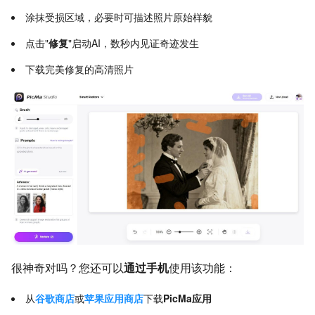
涂抹受损区域，必要时可描述照片原始样貌
点击"
修复
"启动AI，数秒内见证奇迹发生
下载完美修复的高清照片
很神奇对吗？您还可以
通过手机
使用该功能：
从
谷歌商店
或
苹果应用商店
下载
PicMa应用