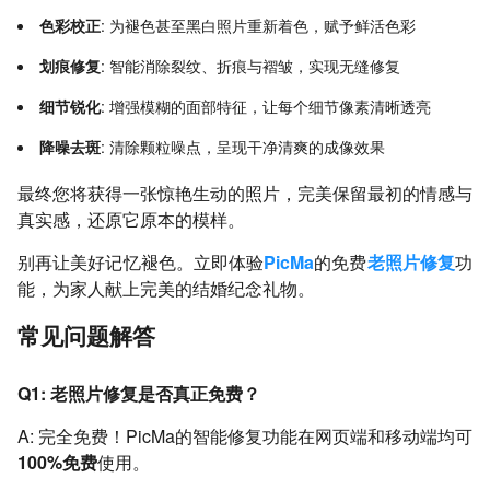
色彩校正
: 为褪色甚至黑白照片重新着色，赋予鲜活色彩
划痕修复
: 智能消除裂纹、折痕与褶皱，实现无缝修复
细节锐化
: 增强模糊的面部特征，让每个细节像素清晰透亮
降噪去斑
: 清除颗粒噪点，呈现干净清爽的成像效果
最终您将获得一张惊艳生动的照片，完美保留最初的情感与
真实感，还原它原本的模样。
别再让美好记忆褪色。立即体验
PicMa
的免费
老照片修复
功
能，为家人献上完美的结婚纪念礼物。
常见问题解答
Q1: 老照片修复是否真正免费？
A: 完全免费！PicMa的智能修复功能在网页端和移动端均可
100%免费
使用。