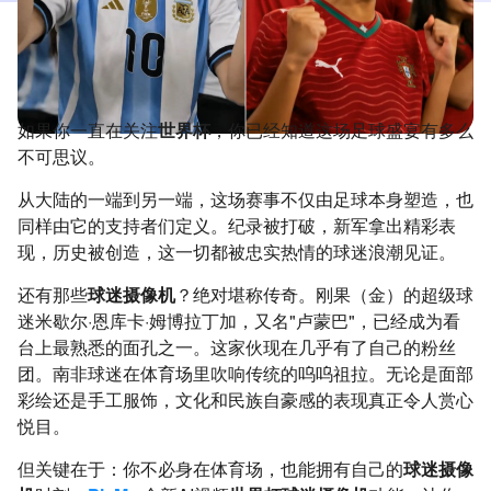
如果你一直在关注
世界杯
，你已经知道这场足球盛宴有多么
不可思议。
从大陆的一端到另一端，这场赛事不仅由足球本身塑造，也
同样由它的支持者们定义。纪录被打破，新军拿出精彩表
现，历史被创造，这一切都被忠实热情的球迷浪潮见证。
还有那些
球迷摄像机
？绝对堪称传奇。刚果（金）的超级球
迷米歇尔·恩库卡·姆博拉丁加，又名"卢蒙巴"，已经成为看
台上最熟悉的面孔之一。这家伙现在几乎有了自己的粉丝
团。南非球迷在体育场里吹响传统的呜呜祖拉。无论是面部
彩绘还是手工服饰，文化和民族自豪感的表现真正令人赏心
悦目。
但关键在于：你不必身在体育场，也能拥有自己的
球迷摄像