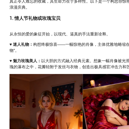
真正令人难忘的收藏，其生命力在于多样性。以下是一个构思你惊艳
浪漫庆典。
1. 情人节礼物或玫瑰宝贝
从永恒的爱的象征开始，以现代、逼真的手法重新诠释。
♥ 迷人礼物：
构想终极惊喜——一幅惊艳的肖像，主体优雅地蜷缩在
物"。
♥ 魅力玫瑰美人：
以大胆的方式融入经典元素。想象一幅肖像被光
瑰的瀑布之中，花瓣轻附于发丝与衣物，创造出极具感官冲击力和