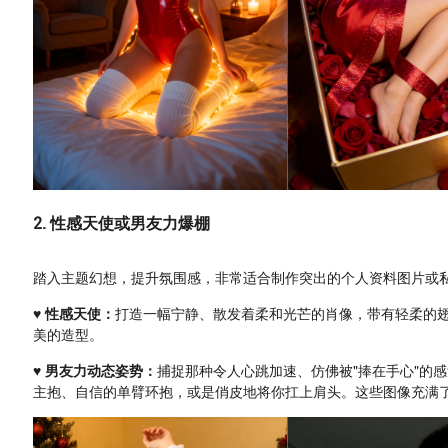
2. 性感天使或男友力爆棚
踏入主题幻想，提升氛围感，非常适合制作突出的个人资料图片或
♥ 性感天使：
打造一幅宁静、散发着柔和光芒的肖像，带有轻柔的
美的造型。
♥ 男友力动态姿势：
捕捉那种令人心跳加速、仿佛被"捧在手心"的
主抱、自信的单臂环抱，或是俏皮地将你扛上肩头。这些图像充满