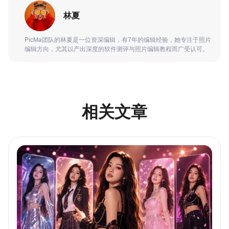
林夏
PicMa团队的林夏是一位资深编辑，有7年的编辑经验，她专注于照片
编辑方向，尤其以产出深度的软件测评与照片编辑教程而广受认可。
相关文章