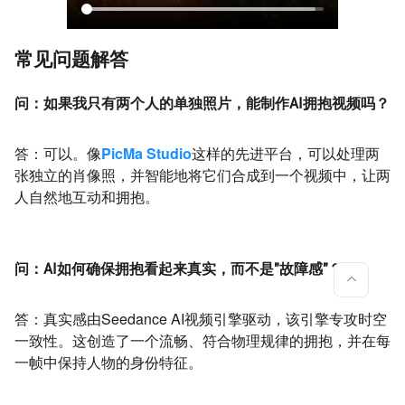
常见问题解答
问：如果我只有两个人的单独照片，能制作AI拥抱视频吗？
答：可以。像
PicMa Studio
这样的先进平台，可以处理两
张独立的肖像照，并智能地将它们合成到一个视频中，让两
人自然地互动和拥抱。
问：AI如何确保拥抱看起来真实，而不是"故障感"？
答：真实感由Seedance AI视频引擎驱动，该引擎专攻时空
一致性。这创造了一个流畅、符合物理规律的拥抱，并在每
一帧中保持人物的身份特征。