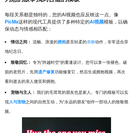
每段关系都是独特的，您的AI视频也应反映这一点。像
PicMa
这样的现代工具提供了多种特定的
AI视频
模板，以确
保动态与情感相匹配：
情侣之间：
流畅、浪漫的
拥抱
甚至轻柔的
亲吻
动作，非常适合异
地纪念日。
致敬回忆：
专为"跨越时空"的重逢设计。您可以拿一张褪色、破
损的老照片，先用
遗产修复
功能修复它，然后生成拥抱视频，再次
看到逝去的亲人微笑和拥抱。
宠物与主人：
我们的毛茸茸的朋友也是家人。专门的模板可以实
现
人与宠物
之间的自然互动，为"永远的朋友"创作一部动人的致敬视
频。