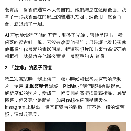
老實說，爸爸們通常不太會自拍。他們總是在鏡頭後面。我
拿了一張我爸坐在門廊上的普通抓拍照，然後用「爸爸肖
像」濾鏡跑了一遍。
AI 巧妙地增強了他的五官，調整了光線，讓他呈現出一種
俐落的復古紳士風。它沒有改變他是誰；只是讓他看起來像
他那個年代最愛的電影明星。把這張照片印出來放進漂亮的
相框裡，就是放在他辦公室桌上最驚艷的 AI 肖像。
2. 「並排」的親子回憶
第二次嘗試時，我上傳了一張小時候和我爸去露營的老照
片。使用
父親節親情
濾鏡，
PicMa
把我們那張有點褪色、
解析度低的照片，變成了一幅美麗的高清插畫藝術品。感覺
懷舊，但又完全是新的。如果你想在這個星期天在
Instagram 上貼出一個真正獨特的致敬，而不是一般的懷舊
照，這就超完美。