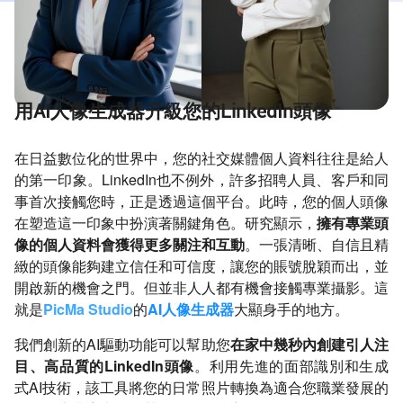
用AI人像生成器升級您的LinkedIn頭像
在日益數位化的世界中，您的社交媒體個人資料往往是給人
的第一印象。LinkedIn也不例外，許多招聘人員、客戶和同
事首次接觸您時，正是透過這個平台。此時，您的個人頭像
在塑造這一印象中扮演著關鍵角色。研究顯示，
擁有專業頭
像的個人資料會獲得更多關注和互動
。一張清晰、自信且精
緻的頭像能夠建立信任和可信度，讓您的賬號脫穎而出，並
開啟新的機會之門。但並非人人都有機會接觸專業攝影。這
就是
PicMa Studio
的
AI人像生成器
大顯身手的地方。
我們創新的AI驅動功能可以幫助您
在家中幾秒內創建引人注
目、高品質的LinkedIn頭像
。利用先進的面部識別和生成
式AI技術，該工具將您的日常照片轉換為適合您職業發展的