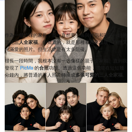
作為一個忙碌的家長，我一直想要一張與伴侶和孩子一起的
漂亮
三人全家福
。你知道的，就是那種看起來溫暖、自然又
充滿愛的照片。但生活總是有太多阻礙。
很長一段時間，我根本沒有一張像樣的親子全家福。直到我
發現了
PicMa
的
合照
功能。透過這個功能，我能在短短幾
分鐘內，將普通的單人照片轉換成
多張可愛的三人全家福
。