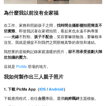
為什麼我以前沒有全家福
在工作、家務和照顧孩子之間，
找時間去攝影棚拍照簡直不
切實際
。即使我試著在家裡拍照，看起來也永遠不夠專業
——
光線
不對勁、
孩子不配合
，笑容要嘛很勉強，要嘛根本
沒笑。我就是捕捉不到我們之間那種真摯的喜悅和連結。
我想要的是能夠記錄家庭溫暖的照片，
卻不用承受規劃大陣
仗拍攝的壓力
。
這就是
PicMa
登場的地方。
我如何製作出三人親子照片
1. 下載 PicMa App（
IOS
/
Android
）
下載應用程式，前往
合照
專區。選擇
純粹羈絆
主題模板。