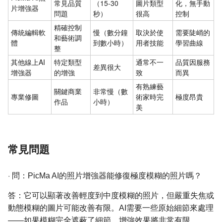
常見品質
（15-30
圖片類型
化，無手動
片增強器
問題
秒）
很高
控制
精確控制
傳統編輯軟
慢（數分鐘
取決於使
需要陡峭的
和藝術調
體
到數小時）
用者技能
學習曲線
整
其他線上AI
特定類型
通常不一
品質因服務
差異很大
增強器
的增強
致
而異
有熟練藝
關鍵商業
非常慢（數
專業修圖
術家時完
極度昂貴
作品
小時）
美
常見問題
·
問：PicMa AI的照片增強器能修復極度模糊的照片嗎？
答：它可以顯著改善輕度到中度模糊的照片，但嚴重失焦或
動態模糊的圖片可能改善有限。AI需要一些原始細節來處理
——如果模糊完全遮蔽了細節，增強效果將非常有限。