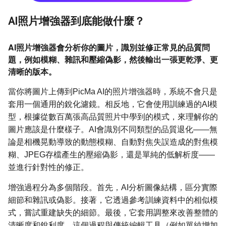
AI照片增強器到底能做什麼？
AI照片增強器會分析你的圖片，識別並修正常見的品質問
題，例如模糊、雜訊和壓縮偽影，然後輸出一張更乾淨、更
清晰的版本。
當你將圖片上傳到PicMa AI的照片增強器時，系統不會只是
套用一個通用的銳化濾鏡。相反地，它會使用訓練過的AI模
型，根據從數百萬張高品質照片中學到的模式，來理解你的
圖片應該是什麼樣子。AI會識別不同類型的品質退化——無
論是相機晃動導致的動態模糊、自動對焦失誤造成的對焦模
糊、JPEG存檔產生的壓縮偽影，還是單純的低解析度——
並進行針對性的修正。
增強過程分為多個階段。首先，AI分析圖像結構，區分實際
細節和雜訊或偽影。接著，它透過參考訓練資料中的相似模
式，嘗試重建缺失的細節。最後，它套用調整來改善整體的
清晰度和銳利度。這個過程與傳統編輯工具（例如單純增加