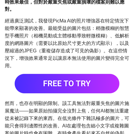
時效果最佳，但對於嚴重失焦或嚴重損壞的檔案則難以應
對。
經過廣泛測試，我發現PicMa AI的照片增強器在特定情況下
能帶來顯著的改善。最能受益的圖片包括：稍微模糊的智慧
型手機照片（相機晃動或主體移動導致輕微模糊）、低解析
度的網路圖片（需要以比原始尺寸更大的方式顯示），以及
壓縮過的JPEG（重複儲存造成了可見的偽影）。在這些情
況下，增強效果通常足以讓原本無法使用的圖片變得完全可
用。
然而，也存在明顯的限制。該工具無法對嚴重失焦的圖片施
展魔法——如果原始拍攝完全沒對上焦，任何AI都無法重建
從未被記錄下來的東西。在低光條件下雜訊極多的圖片，可
能只會得到邊際性的改善。AI在處理包含細小文字或複雜圖
案的圖片時也會有困難，有時會產生看起來不自然的偽影。