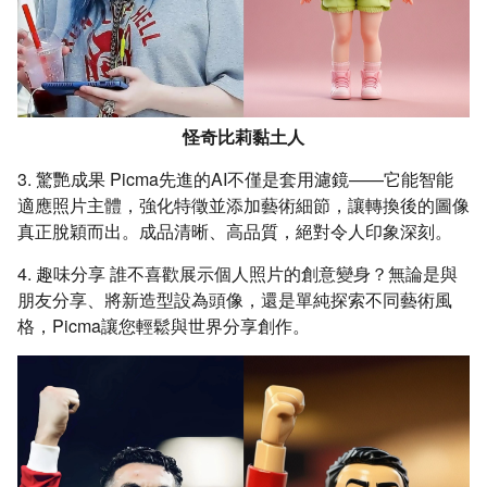
怪奇比莉黏土人
3. 驚艷成果 Picma先進的AI不僅是套用濾鏡——它能智能
適應照片主體，強化特徵並添加藝術細節，讓轉換後的圖像
真正脫穎而出。成品清晰、高品質，絕對令人印象深刻。
4. 趣味分享 誰不喜歡展示個人照片的創意變身？無論是與
朋友分享、將新造型設為頭像，還是單純探索不同藝術風
格，Picma讓您輕鬆與世界分享創作。