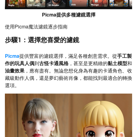
Picma提供多種濾鏡選擇
使用Picma魔法濾鏡逐步指南
步驟1：選擇您喜愛的濾鏡
Picma
提供豐富的濾鏡選擇，滿足各種創意需求。從
手工製
作的玩具人偶
到
古怪卡通風格
，甚至是更精緻的
黏土模型
和
油畫效果
，應有盡有。無論您想化身為有趣的卡通角色、收
藏級動作人偶，還是夢幻藝術肖像，都能找到最適合的轉換
選項。