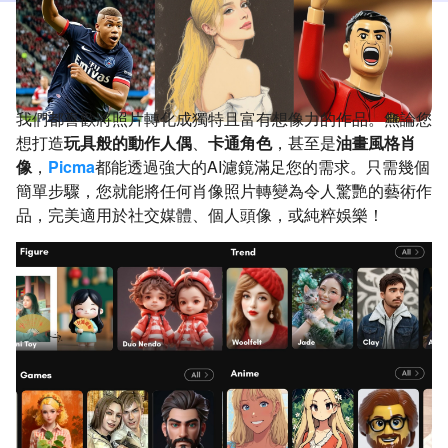
我們都喜歡將照片轉化成獨特且富有想像力的作品。無論您
想打造
玩具般的動作人偶
、
卡通角色
，甚至是
油畫風格肖
像
，
Picma
都能透過強大的AI濾鏡滿足您的需求。只需幾個
簡單步驟，您就能將任何肖像照片轉變為令人驚艷的藝術作
品，完美適用於社交媒體、個人頭像，或純粹娛樂！