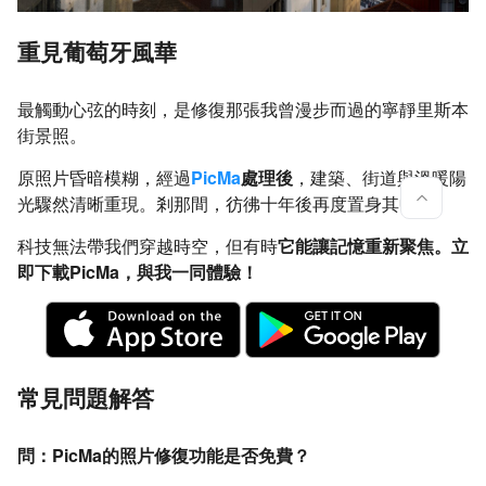
重見葡萄牙風華
最觸動心弦的時刻，是修復那張我曾漫步而過的寧靜里斯本
街景照。
原照片昏暗模糊，經過
PicMa
處理後
，建築、街道與溫暖陽
光驟然清晰重現。剎那間，彷彿十年後再度置身其中。
科技無法帶我們穿越時空，但有時
它能讓記憶重新聚焦。立
即下載PicMa，與我一同體驗！
常見問題解答
問：PicMa的照片修復功能是否免費？