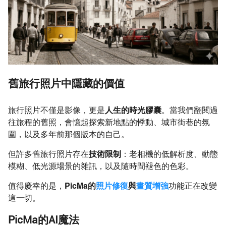
舊旅行照片中隱藏的價值
旅行照片不僅是影像，更是
人生的時光膠囊
。當我們翻閱過
往旅程的舊照，會憶起探索新地點的悸動、城市街巷的氛
圍，以及多年前那個版本的自己。
但許多舊旅行照片存在
技術限制
：老相機的低解析度、動態
模糊、低光源場景的雜訊，以及隨時間褪色的色彩。
值得慶幸的是，
PicMa的
照片修復
與
畫質增強
功能正在改變
這一切。
PicMa的AI魔法