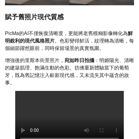
賦予舊照片現代質感
PicMa的AI不僅恢復清晰度，更能將老舊模糊影像轉化為
鮮
明銳利的現代風格照片
。色彩變得鮮活，紋理轉為清晰，每
個細節躍然眼前，同時保留場景的真實氛圍。
增強後的里斯本街景照片，
宛如昨日拍攝
：明媚陽光、清晰
的建築肌理、飽滿生動的色彩。彷彿重新體驗當下的葡萄
牙，既為舊記憶注入嶄新現代感，又未流失其中蘊含的故
事。