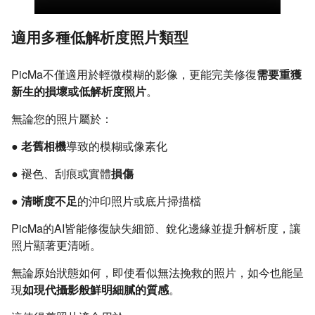
適用多種低解析度照片類型
PicMa不僅適用於輕微模糊的影像，更能完美修復
需要重獲
新生的損壞或低解析度照片
。
無論您的照片屬於：
●
老舊相機
導致的模糊或像素化
● 褪色、刮痕或實體
損傷
●
清晰度不足
的沖印照片或底片掃描檔
PicMa的AI皆能修復缺失細節、銳化邊緣並提升解析度，讓
照片顯著更清晰。
無論原始狀態如何，即使看似無法挽救的照片，如今也能呈
現
如現代攝影般鮮明細膩的質感
。