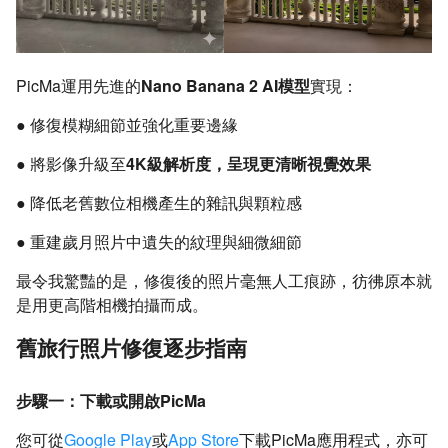
PicMa運用先進的
Nano Banana 2 AI模型
實現：
● 修復模糊細節並強化重要邊緣
● 將影像升級至
4K級解析度，呈現更清晰視覺效果
● 降低老舊數位相機產生的雜訊與顆粒感
● 重建歲月照片中遺失的紋理與細微細節
最令我驚豔的是，修復後的照片毫無人工痕跡，彷彿原本就
是用更高階相機拍攝而成。
舊旅行照片修復逐步指南
步驟一：下載或開啟PicMa
您可從
Google Play
或
App Store
下載PicMa應用程式，亦可