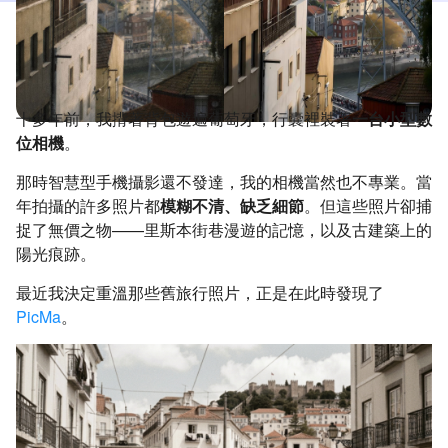
十多年前，我揹著背包遊遍葡萄牙，行囊裡裝著
一台小型數
位相機
。
那時智慧型手機攝影還不發達，我的相機當然也不專業。當
年拍攝的許多照片都
模糊不清、缺乏細節
。但這些照片卻捕
捉了無價之物——里斯本街巷漫遊的記憶，以及古建築上的
陽光痕跡。
最近我決定重溫那些舊旅行照片，正是在此時發現了
PicMa
。