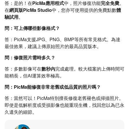
答：是的！在
PicMa應用程式
中，照片修復功能
完全免費
。
在
網頁版PicMa Studio
中，您亦可使用提供的免費點數
體
驗試用
。
問：可上傳哪些影像格式？
答：PicMa支援JPG、PNG、BMP等所有常見格式。為達
最佳效果，建議上傳原始照片的最高品質版本。
問：修復照片需時多久？
答：多數影像可在
數秒內
完成處理。較大檔案的上傳時間可
能稍長，但AI運算效率極高。
問：PicMa能修復非常老舊或低品質的照片嗎？
答：當然可以！PicMa特別擅長修復老舊褪色或掃描照片。
即使是低解析度或受損影像也能重現生機，找回您以為已永
久遺失的細節。