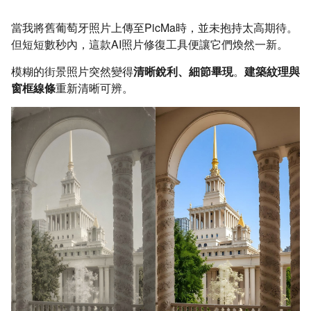
當我將舊葡萄牙照片上傳至PicMa時，並未抱持太高期待。
但短短數秒內，這款AI照片修復工具便讓它們煥然一新。
模糊的街景照片突然變得
清晰銳利、細節畢現
。
建築紋理與
窗框線條
重新清晰可辨。