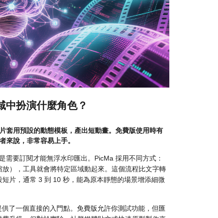
影片領域中扮演什麼角色？
的靜態照片套用預設的動態模板，產出短動畫。免費版使用時有
學者來說，非常容易上手。
是需要訂閱才能無浮水印匯出。PicMa 採用不同方式：
縮放），工具就會將特定區域動起來。這個流程比文字轉
片，通常 3 到 10 秒，能為原本靜態的場景增添細微
ideo 提供了一個直接的入門點。免費版允許你測試功能，但匯