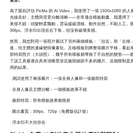
為了親自評估 PicMa 的 AI Video，我使用了一張 1920x1
光線良好，主體與背景分離清晰——非常適合模板動畫。我選擇了
來很不錯：頭髮輕柔飄動，雲朵緩緩漂移。動作自然，不顯人工。匯
30fps。浮水印出現在右下角，但沒有破壞美感。
然而，我也對同一張照片嘗試了另外兩個模板：「拉近」和「左移
進，但主體的邊緣變得像素化。左移模板則將整張圖片平移，看起來像
部特寫照片（大頭照），幾乎所有模板都導致了不自然的變形——
了該工具最適合具有清晰景深且臉部細節不多的圖片。這個限制是
用的結果。
·
測試使用了兩張圖片：一張全身人像和一張臉部特寫
·
全身人像且主體分離：一個模板效果不錯
·
臉部特寫：所有模板效果都很差
·
匯出畫質：30fps、720p（免費版估計值）
·
浮水印不大但存在