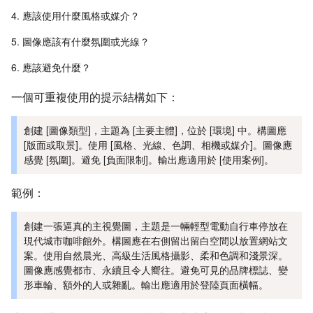
應該使用什麼風格或媒介？
圖像應該有什麼氛圍或光線？
應該避免什麼？
一個可重複使用的提示結構如下：
創建 [圖像類型]，主題為 [主要主體]，位於 [環境] 中。構圖應
[版面或取景]。使用 [風格、光線、色調、相機或媒介]。圖像應
感覺 [氛圍]。避免 [負面限制]。輸出應適用於 [使用案例]。
範例：
創建一張逼真的主視覺圖，主題是一輛輕型電動自行車停放在
現代城市咖啡館外。構圖應在右側留出留白空間以放置網站文
案。使用自然晨光、高級生活風格攝影、柔和色調和淺景深。
圖像應感覺都市、永續且令人嚮往。避免可見的品牌標誌、變
形車輪、額外的人或雜亂。輸出應適用於登陸頁面橫幅。