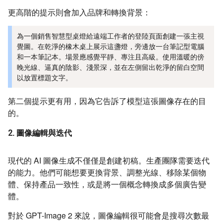
更高階的提示則會加入品牌和轉換背景：
為一個銷售智慧型桌燈給遠端工作者的登陸頁面創建一張主視
覺圖。在乾淨的橡木桌上展示這盞燈，旁邊放一台筆記型電腦
和一本筆記本。場景應感覺平靜、專注且高級。使用溫暖的傍
晚光線、逼真的陰影、淺景深，並在左側留出乾淨的留白空間
以放置標題文字。
第二個提示更有用，因為它告訴了模型這張圖像存在的目
的。
2. 圖像編輯與迭代
現代的 AI 圖像生成不僅僅是創建初稿。生產團隊需要迭代
的能力。他們可能想要更換背景、調整光線、移除某個物
體、保持產品一致性，或是將一個概念轉換成多個廣告變
體。
對於 GPT-Image 2 來說，圖像編輯很可能會是搜尋次數最