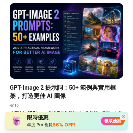
GPT-Image 2 提示詞：50+ 範例與實用框
架，打造更佳 AI 圖像
16
使用這些 GPT-Image 2 提示範例與模板，為行銷、電商、社群
限時優惠
媒體、產品設計、部落格視覺等創建更佳的 AI 圖像。
獲取優惠
66% OFF!
年度 Pro 會員