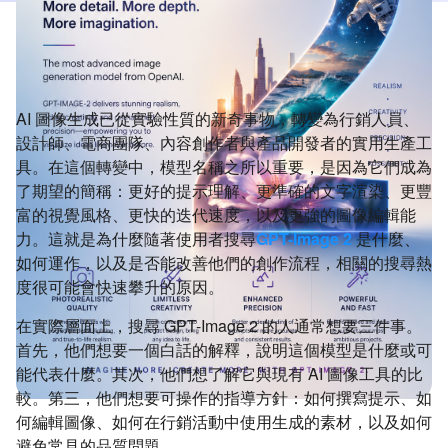
AI 圖像生成已從實驗性質的新奇事物，轉變為行銷人員、
設計師、電商團隊、內容創作者與產品開發者的實用生產工
具。在這個轉變中，模型名稱之所以重要，是因為它們成為
了期望的簡稱：更好的提示理解、更準確的文字渲染、更豐
富的視覺風格、更快的迭代速度，以及更強的圖像編輯能
力。這就是為什麼隨著使用者搜尋
GPT-Image 2
是什麼、
如何運作，以及是否能改善他們的創作流程，相關的搜尋熱
度很可能會快速攀升的原因。
在實際層面上，搜尋 GPT-Image 2 的人通常想要三件事。
首先，他們想要一個白話的解釋，說明這個模型是什麼或可
能代表什麼。其次，他們想了解它與現有 AI 圖像工具的比
較。第三，他們想要可操作的指導方針：如何撰寫提示、如
何編輯圖像、如何在行銷活動中使用生成的素材，以及如何
避免常見的品質問題。