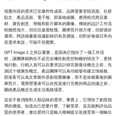
視覺內容的需求已呈爆炸性成長。品牌需要登陸頁面、社群
貼文、產品頁面、電子報、部落格縮圖、應用程式商店素
材、廣告創意、簡報和影片腳本的圖像。傳統的設計工作流
程雖然強大，但往往速度較慢。圖庫照片很方便，但卻過於
通用。聘請插畫家或攝影師仍有其價值，但對於每個日常內
容需求來說，可能不切實際。
GPT-Image 2 之所以重要，是因為它指向了一個工作流
程，讓團隊能夠在不必完全犧牲創意控制權的情況下，更快
地行動。行銷人員可以在要求設計師完善最佳概念之前，先
測試十個廣告概念。產品團隊可以為功能發布建立情緒板。
部落客可以為文章製作原創視覺圖像，而不是依賴重複的圖
庫照片。電商營運者可以在投資進行完整的商品拍攝之前，
圍繞產品概念生成生活風格場景。
這並不會消除對人類品味的需求。事實上，它增加了創意指
導的價值。知道自己想要什麼、了解受眾、並且能夠評估品
質的使用者，會比那些只是輸入模糊提示並接受第一個輸出