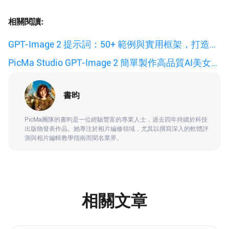
相關閱讀:
GPT-Image 2 提示詞：50+ 範例與實用框架，打造更
佳 AI 圖像
PicMa Studio GPT-Image 2 簡單製作高品質AI美女圖
像方法
書昀
PicMa團隊的書昀是一位經驗豐富的專業人士，過去四年持續於科技
出版物發表作品。她專注於相片編修領域，尤其以撰寫深入的軟體評
測與相片編輯教學指南而聞名業界。
相關文章