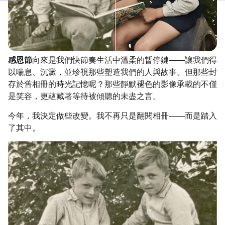
感恩節
向來是我們快節奏生活中溫柔的暫停鍵——讓我們得
以喘息、沉澱，並珍視那些塑造我們的人與故事。但那些封
存於舊相冊的時光記憶呢？那些靜默褪色的影像承載的不僅
是笑容，更蘊藏著等待被傾聽的未盡之言。
今年，我決定做些改變。我不再只是翻閱相冊——而是踏入
了其中。