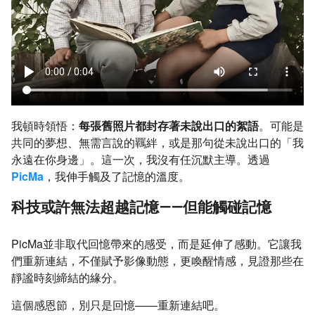
我頓時領悟：
每張舊照片都封存著未說出口的絮語
。可能是
共同的夢想、無需言說的羈絆，或是那句從未說出口的「我
永遠在你身邊」。這一次，我沒有任沉默主導。透過
PicMa
，我伸手觸及了記憶的溫度。
科技或許無法超越記憶——但能觸碰記憶
PicMa並非取代回憶帶來的感受，而是延伸了感動。它讓我
們重新連結，不僅賦予影像動態，更喚醒情感，見證那些在
靜謐時刻締結的緣分。
這個感恩節，別只是回憶——重新連結吧。