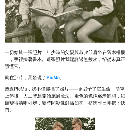
一切始於一張照片：年少時的父親與叔叔並肩坐在舊木柵欄
上，手裡捧著書本。這張照片我端詳過無數次，卻從未真正
讀懂它。
就在那時，我發現了
PicMa
。
透過PicMa，我不僅掃描了照片——更賦予了它生命。簡單
上傳後，人工智慧開始施展魔法。褪色的色澤逐漸飽和，細
節變得清晰可辨，霎時間影像鮮活如初，彷彿昨日剛按下快
門。