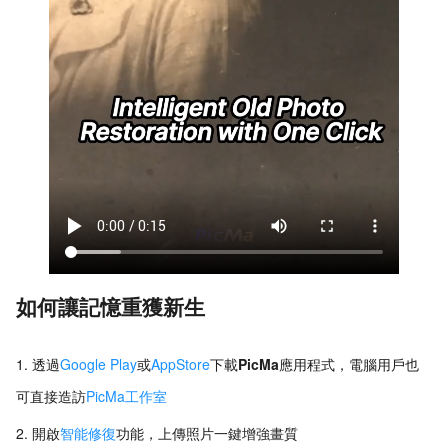
如何讓記憶重獲新生
透過
Google Play
或
AppStore
下載
PicMa
應用程式，電腦用戶也
可直接造訪
PicMa工作室
開啟
智能修復
功能，上傳照片一鍵增強畫質